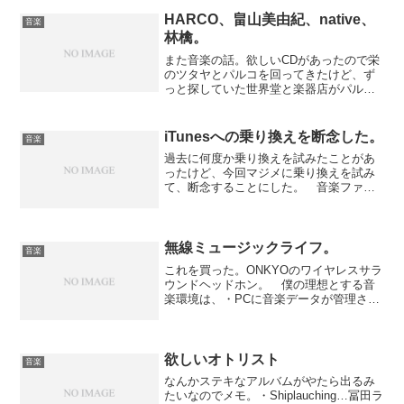
HARCO、畠山美由紀、native、
音楽
林檎。
また音楽の話。欲しいCDがあったので栄
のツタヤとパルコを回ってきたけど、ず
っと探していた世界堂と楽器店がパルコ
の中にあることを遂に知った。今後とも
お世話になります。 タワレコ限定販売
のHARCOのtobiuo pianoはタイトル通り
iTunesへの乗り換えを断念した。
音楽
のピア...
過去に何度か乗り換えを試みたことがあ
ったけど、今回マジメに乗り換えを試み
て、断念することにした。 音楽ファイ
ルにはいくつかファイル形式があって、
Windowsの場合WAVというのが標準らし
い。これはデータを圧縮せずに保存する
もので音質はいい...
無線ミュージックライフ。
音楽
これを買った。ONKYOのワイヤレスサラ
ウンドヘッドホン。 僕の理想とする音
楽環境は、・PCに音楽データが管理され
ていて、・ワイヤレスで開放型のスピー
カーアンプと、・閉鎖型のヘッドホン
（イヤホン）を使って、・何処からでも
音楽が聴ける。という...
欲しいオトリスト
音楽
なんかステキなアルバムがやたら出るみ
たいなのでメモ。・Shiplauching…冨田ラ