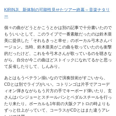
KIRINJI、新体制の可能性見せたツアー終幕 – 音楽ナタリ
ー
個々の曲がどうとかこうとかは別の記事で十分書いたので
もういいとして、このライブで一番素敵だったのは鈴木亜
美に提供した「それもきっと幸せ」のボーカル弓木さんバ
ージョン。当時、鈴木亜美がこの曲を歌っていたのも衝撃
的だったけど、これを今弓木さんが歌っているのを聴きな
がら、自分が今この曲ほどストイックになれてるかと思っ
て反省したりして、しんみり。
あとはもうベテラン揃いなので演奏技術がすごいから、
CDとは別でライブがいい。コトリンゴは片手でアコーデ
ィオン弾きながらもう片方の手でキーボード弾いたり、玄
さんはバンジョーとスチールパンとペダルスチールを行っ
たり来たり。ボーカルも1年前の大阪クアトロの時よりも
ずっと仕上がっていて、コーラスがCDとはまた違うアレ