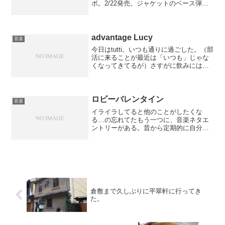
ボ。2/22発売。ジャケットのベース弾き
がカッコよすぎる。・Switched-On
Journey…東京エスムジカ。2/22発売。ラ
ジオで聴いた君と見てた...
advantage Lucy
音楽
今日はtutti。いつも通りに過ごした。（部
活に来ることが最近は「いつも」じゃな
くなってきてるが）さすがに飲みには参
加せずに、ツタヤでＣＤ借りて帰った。
スガシカオがニューアルバムを出すにあ
たり、昔のスガシカオを聞きたくなった
んだけど、どれを...
ロビーバレンタイン
音楽
イライラしてると他のことがしたくな
る…の忘れてたもう一つに、音楽ネタエ
ントリーがある。昔から定期的に自分の
音楽変遷を整理しようとしつつ、うやむ
やになってたのを、整理しようとしてる
のです。そんなことしてる場合じゃない
とかいう話はもう自分の中で...
倉敷まで久しぶりに平翠軒に行ってき
た。