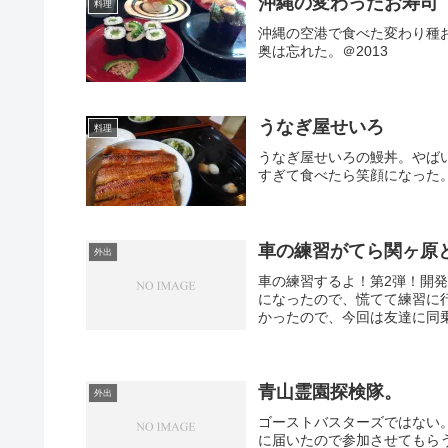
沖縄の変わったお寿司
料理
沖縄の空港で食べた変わり種
奥は忘れた。＠2013
うなぎ屋せいろ
料理
うなぎ屋せいろの鰻丼。やば
すぎて食べたら笑顔になった
車の練習がてら関ヶ原
外出
車の練習するよ！第2弾！開
になったので、慌てて練習に
かったので、今回は友達に同
青山霊園探検隊。
外出
ゴーストバスターズではない
に届いたので参加させてもら