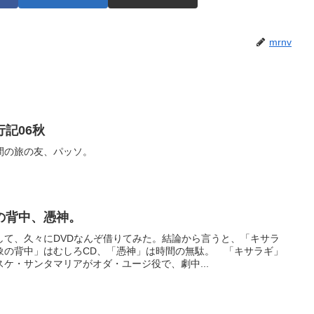
mrnv
記06秋
間の旅の友、パッソ。
の背中、憑神。
して、久々にDVDなんぞ借りてみた。結論から言うと、「キサラ
象の背中」はむしろCD、「憑神」は時間の無駄。 「キサラギ」
ケ・サンタマリアがオダ・ユージ役で、劇中...