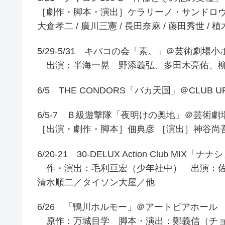
［劇作・脚本・演出］ケラリーノ・サンドロヴィッ
大倉孝二 / 廣川三憲 / 長田奈麻 / 藤田秀世 / 植
5/29-5/31 キバコの会「素。」＠芸術劇場
出演：半海一晃 野添義弘、多田木亮佑、柳
6/5 THE CONDORS「バカ天国」＠CLUB U
6/5-7 Ｂ級遊撃隊「夜明けの奥地」＠芸術劇
［出演・劇作・脚本］佃典彦 ［演出］神谷尚吾 
6/20-21 30-DELUX Action Club M
作・演出：毛利亘宏（少年社中） 出演：佐
清水順二／タイソン大屋／他
6/26 「鴨川ホルモー」＠アートピアホール 
原作：万城目学 脚本・演出：鄭義信（チ