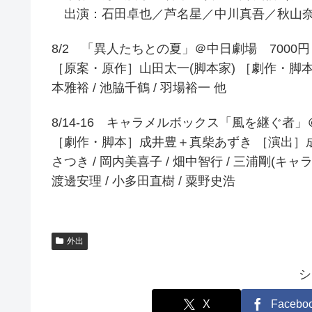
出演：石田卓也／芦名星／中川真吾／秋山
8/2 「異人たちとの夏」＠中日劇場 700
［原案・原作］山田太一(脚本家) ［劇作・脚本・
本雅裕 / 池脇千鶴 / 羽場裕一 他
8/14-16 キャラメルボックス「風を継ぐ者
［劇作・脚本］成井豊＋真柴あずき ［演出］成井豊
さつき / 岡内美喜子 / 畑中智行 / 三浦剛(キャラ
渡邊安理 / 小多田直樹 / 粟野史浩
外出
シ
X
Facebo