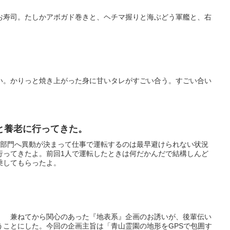
お寿司。たしかアボガド巻きと、ヘチマ握りと海ぶどう軍艦と、右
い。かりっと焼き上がった身に甘いタレがすごい合う。すごい合い
。
と養老に行ってきた。
発部門へ異動が決まって仕事で運転するのは最早避けられない状況
行ってきたよ。前回1人で運転したときは何だかんだで結構しんど
乗してもらったよ。
。 兼ねてから関心のあった『地表系』企画のお誘いが、後輩伝い
うことにした。今回の企画主旨は「青山霊園の地形をGPSで包囲す