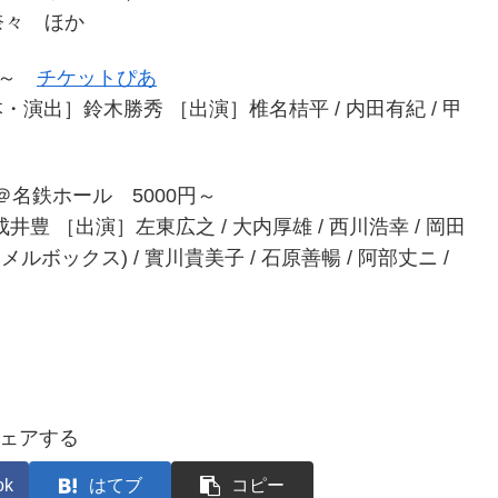
奈々 ほか
0円～
チケットぴあ
演出］鈴木勝秀 ［出演］椎名桔平 / 内田有紀 / 甲
」＠名鉄ホール 5000円～
 ［出演］左東広之 / 大内厚雄 / 西川浩幸 / 岡田
メルボックス) / 實川貴美子 / 石原善暢 / 阿部丈ニ /
ェアする
ok
はてブ
コピー