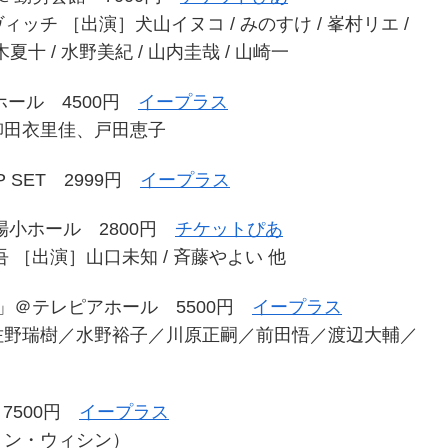
チ ［出演］犬山イヌコ / みのすけ / 峯村リエ /
木夏十 / 水野美紀 / 山内圭哉 / 山崎一
小ホール 4500円
イープラス
田衣里佳、戸田恵子
P SET 2999円
イープラス
場小ホール 2800円
チケットぴあ
［出演］山口未知 / 斉藤やよい 他
IX「ナナシ」＠テレピアホール 5500円
イープラス
野瑞樹／水野裕子／川原正嗣／前田悟／渡辺大輔／
7500円
イープラス
ョン・ウィシン）