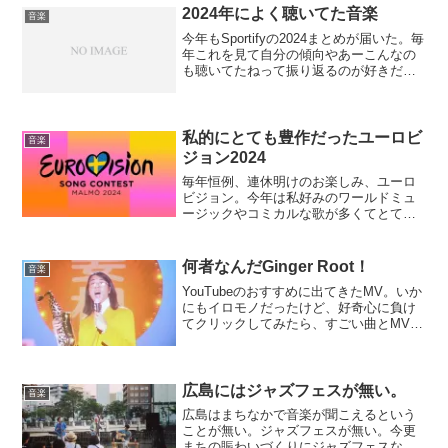
定が重なって結局行けずじまいだった
2024年によく聴いてた音楽
音楽
が、バン...
今年もSportifyの2024まとめが届いた。毎
年これを見て自分の傾向やあーこんなの
も聴いてたねって振り返るのが好きだ。
特に今年ハマってた曲を勝手に振り返り
たい。...と書き始めて、下書きで寝かせ
たまま年を越してしまった。こうやって
去年も...
私的にとても豊作だったユーロビ
音楽
ジョン2024
毎年恒例、連休明けのお楽しみ、ユーロ
ビジョン。今年は私好みのワールドミュ
ージックやコミカルな歌が多くてとても
面白かった。それから舞台装置がとても
凝っていてあまり関心低めの曲でもつい
見てしまった。あといつもよりセクシー
何者なんだGinger Root！
音楽
なディーバが多かった気も...
YouTubeのおすすめに出てきたMV。いか
にもイロモノだったけど、好奇心に負け
てクリックしてみたら、すごい曲とMVだ
った。いま巷で流行の（僕が好きなジャ
ンルの）シティポップじゃないか。でも
どうやらこれは「邦楽」では無いらし
い。レイニッチみ...
広島にはジャズフェスが無い。
音楽
広島はまちなかで音楽が聞こえるという
ことが無い。ジャズフェスが無い。今更
まちの賑わいづくりにジャズフェスなん