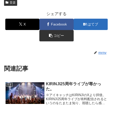
音楽
シェアする
X
Facebook
はてブ
コピー
mrnv
関連記事
KIRINJI25周年ライブが尊かっ
音楽
た。
※アイキャッチはKIRINJIのXより拝借。
KIRINJI25周年ライブが有料配信されると
いうのをたまたま知り、視聴したら感想
が爆発したので、書き留めておきたい。
去年のライブはチケット取ってたのに予