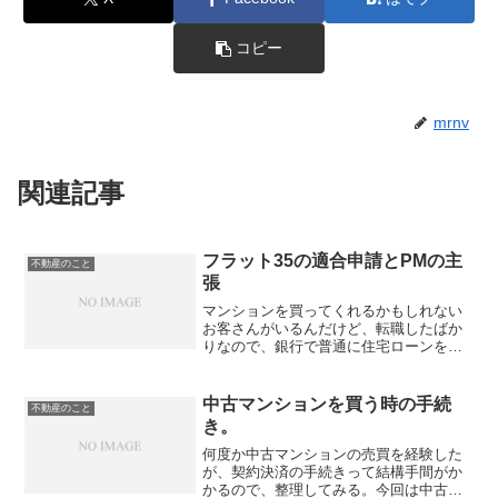
コピー
mrnv
関連記事
フラット35の適合申請とPMの主
不動産のこと
張
マンションを買ってくれるかもしれない
お客さんがいるんだけど、転職したばか
りなので、銀行で普通に住宅ローンを組
むことが、どうやら難しい（住宅ローン
を組む場合、だいたい過去3年分の源泉徴
収票を求められる）。じゃあ転職したて
中古マンションを買う時の手続
不動産のこと
の人は住宅ローンを組め...
き。
何度か中古マンションの売買を経験した
が、契約決済の手続きって結構手間がか
かるので、整理してみる。今回は中古マ