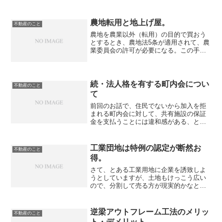
ンションを買う時、契約決済を同時に行
う時の段取りについて。仲介とのやりと
り重要事項説明、売買契約書、管理会社
農地転用と地上げ屋。
不動産のこと
の報告書、修繕履歴、長期...
農地を農業以外（転用）の目的で買おう
とするとき、農地法5条が適用されて、農
業委員会の許可が必要になる。この手続
きのことを僕らは「農転」とか「5条許
可」とかって呼んでいる。農地法とか農
振法 は、農地の乱開発を防ぐというのが
根底にあるため、転用...
続・法人格を有する町内会につい
不動産のこと
て
前回のお話で、住民でないから加入を拒
まれる町内会に対して、共有施設の保証
金を支払うことには違和感がある、とい
うことを書きましたが、その後もう一度
整理して、会社のコンプライアンス部に
相談して、モヤモヤは解消されまし
工業団地は特例の認定が断然お
不動産のこと
た。 住宅団地の土地所有者が...
得。
さて、とある工業用地に企業を誘致しよ
うとしていますが、土地もけっこう広い
ので、分割して売る方が現実的かなと思
っております。で、分割して売る場合、
工業用地（宅地）の周りにある緑地はど
うやって分配するんだろう？その緑地は
逆梁アウトフレーム工法のメリッ
不動産のこと
工業立地法で規定される緑...
ト・デメリット