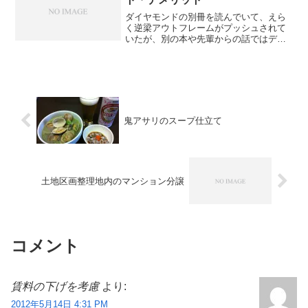
ダイヤモンドの別冊を読んでいて、えら
く逆梁アウトフレームがプッシュされて
いたが、別の本や先輩からの話ではデメ
リットも聞いていたので、この工法のメ
リット・デメリットを整理してみる。 逆
梁アウトフレーム工法って何？まず言葉
の解説。梁、スラブの用...
鬼アサリのスープ仕立て
土地区画整理地内のマンション分譲
コメント
賃料の下げを考慮
より:
2012年5月14日 4:31 PM