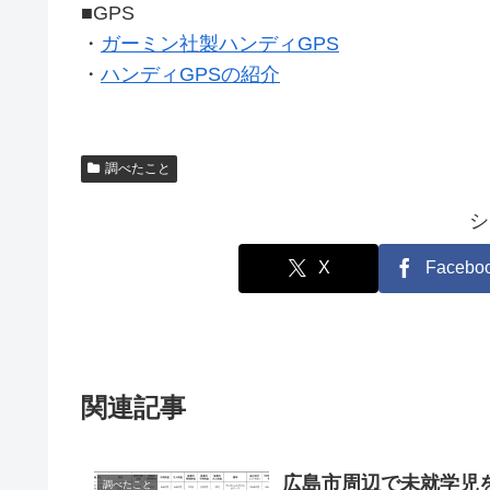
■GPS
・
ガーミン社製ハンディGPS
・
ハンディGPSの紹介
調べたこと
シ
X
Facebo
関連記事
広島市周辺で未就学児
調べたこと