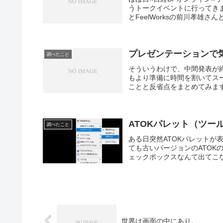
うトークイベントに行ってき
とFeelWorksの前川孝雄さ
プレゼンテーションで
調べたこと
そういうわけで、中間発表が
もより準備に時間を割いてス
ことと反省点をまとめてみます。＜準
ATOKパレット（ツー
調べたこと
ある日突然ATOKパレット
ても古いバージョンのATO
ェックボックスなんて出てこな
世界は画面の中にあり。