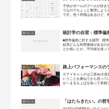
子供がボールのプールが好き
ラなのでちょっと整理しよう
です。色々特徴はあるけど、料
統計学の自習：標準偏
調べたこと
■標準偏差に対する疑問 標準
結局どんな利用価値があるの
とか低いとか、平均値を使って
路上パフォーマンスの
調べたこと
※アイキャッチは三茶de大
いうことを兼ねてから思って
が～まるちょばを知って単独ラ
「はたらきたい。の哲
調べたこと
ほぼ日×日経BPオンライン×