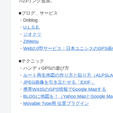
7/23リンク追加。
■ブログ、サービス
・Doblog
・
U.L.S.E.
・
ジオクリ
・
ZIMenu
・
Web2.0型サービス：日本ユニシスのGPS画
■テクニック
・ハンディGPSの遊び方
・
ルート再生地図の作り方と貼り方（ALPSLAB
・
JPEG画像を引き立たせる「EXIF」
・
携帯W43SのGPS情報でGoogle Mapする
・
BLOGに地図を！（Yahoo MapとGoogle M
・
Movable Type用 位置プラグイン