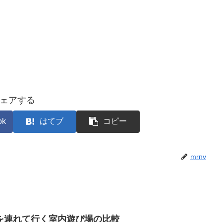
ェアする
ok
はてブ
コピー
mrnv
を連れて行く室内遊び場の比較