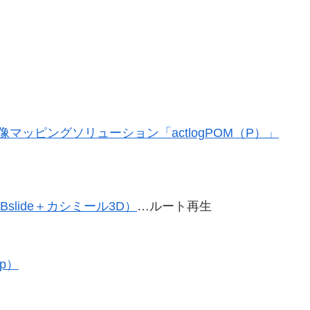
像マッピングソリューション「actlogPOM（P）」
slide＋カシミール3D）
…ルート再生
ap）