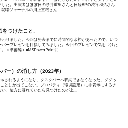
ました。出演者はほぼ日の糸井重里さんと日経BPの渋谷和弘さん
んと就職ジャーナルの川上直哉さん...
気をつけたこと。
終わりました。今回は発表までに時間的な余裕があったので、いつ
ーパープレゼンを目指してみました。今回のプレゼンで気をつけた
備編＞■MSPowerPointに...
ルバー）の消し方（2023年）
が表示されるようになり、タスクバーへ収納できなくなった。ググっ
Kのことしか出てこない。プロパティ（環境設定）に非表示にするチ
い。途方に暮れていたら見つけたのが上...