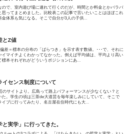
なので、室内遊び場に連れて行くのだが、時間とか料金とかバラバ
と思ってまとめました。比較表この記事で言いたいことはほぼこれ
金体系も気になる。そこで自分が3人の子供...
差とZ値
偏差＝標本の分布の「ばらつき」を示す表す数値。･･･で、それに
かイマイチよくわかってなかった。例えば平均値は、平均より高い
標本それぞれがどういうポジションにあ...
ライセンス制度について
道芸のサイトより。広島って路上パフォーマンスが少なくない？と
いた。学生の頃は三茶de大道芸を毎年楽しみにしていて、そこで
イブに行ってみたり、名古屋在住時代にも大...
学と実学」に行ってきた。
リクルートの3コラボによる、「はたらきたい。の哲学と実学」とい