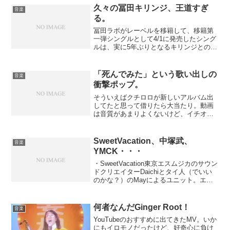
ん...
久々の冨田キリンジ、王道すぎ
音楽
る。
冨田ラボがレーベルを移籍して、移籍第
一弾シングルとして4/1に発売したシング
ルは、実に5年ぶりとなるキリンジとのコ
ラボレーションだった。 もうこれは、
いかにも「冨田キリンジ」らしい曲だ。
こういう雰囲気の曲はキリンジ以外との
「死んでみた」という歌い出しの
音楽
コラボではやれない...
衝撃ポップ。
そういえばクチロロが新しいアルバム出
してたと思って借りたら大当たり。動画
は音質があまりよくないけど、イチオシ
の#2Tonightは「死んでみた」って歌い出
しからの歌詞のストーリーが面白い。曲
も色んな音が使ってあって曲の変化も多
SweetVacation、中塚武、
音楽
彩で楽しい。 ...
YMCK・・・
・SweetVacation東京エスムジカのサウン
ドクリエイターDaichiとタイ人（でいい
のかな？）のMayによるユニット。エレ
ポップな音楽で、メイちゃーんも可愛い
し、音楽も可愛い。8/20発売のアルバム
でメジャー・デビューだそうだけれど...
何者なんだGinger Root！
音楽
YouTubeのおすすめに出てきたMV。いか
にもイロモノだったけど、好奇心に負け