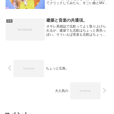
てクリックしてみたら、すごい曲とMVだ
った。いま巷で流行の（僕が好きなジャ
ンルの）シティポップじゃないか。でも
どうやらこれは「邦楽」では無いらし
い。レイニッチみ...
建築と音楽の共通項。
音楽
オサレ系雑誌で北欧ってよく取り上げら
れるが、建築でも北欧はちょっと異色っ
ぽい。そういえば音楽も北欧はちょっと
異色っぽかった気がする。独特の文化圏
というか、他の国との関係がイマイチよ
くわからないとかそんなところが。その
昔、建築の歴史と音楽の歴...
ちょっと広島。
大人気の