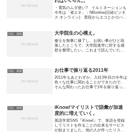
ればいいのに。
・電気のムダ使い? イルミネーションも
今年は「省エネ」：NBonline(日経ビジネ
ス オンライン) 普段からエコとかロハス
とか言ってる番組に限ってイルミネーシ
ョンなんてエネルギー浪費しまくるイベ
ントの特集をするとか、どんだけダブル
大学院生の心構え。
日記、雑感
スタンダ...
修士を無事に修了し、お祝い事がひと段
落したところで、大学院進学に対する感
想を整理したい。これまで読んでいた大
学の先生や大学院生のブログ記事を紹介
しながら書きたいのだけど、それはまた
環境が整ってからまとめることにする。
今回は大学院生の心構えに...
お仕事で振り返る2011年
日記、雑感
2011年もあとわずか。入社3年目の今年は
色々な仕事に関わることができたので、
そんな関わったお仕事で1年を振り返って
みます。リノベーションマンションの販
売今年はマンションの販売という、全く
知識も経験も無いことからのスタートで
した。マンション...
iKnow!マイリストで語彙が加速
日記、雑感
度的に増えていく。
英語学習SNS『iKnow!』で、単語を登録
してリストを作ることの出来るサービス
が始まりました。他の人が作ったリスト