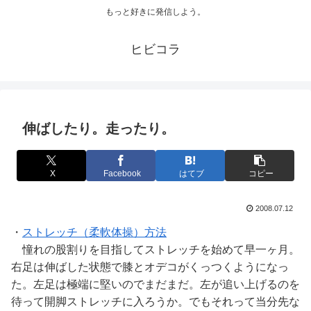
もっと好きに発信しよう。
ヒビコラ
伸ばしたり。走ったり。
X
Facebook
はてブ
コピー
2008.07.12
・
ストレッチ（柔軟体操）方法
憧れの股割りを目指してストレッチを始めて早一ヶ月。
右足は伸ばした状態で膝とオデコがくっつくようになっ
た。左足は極端に堅いのでまだまだ。左が追い上げるのを
待って開脚ストレッチに入ろうか。でもそれって当分先な