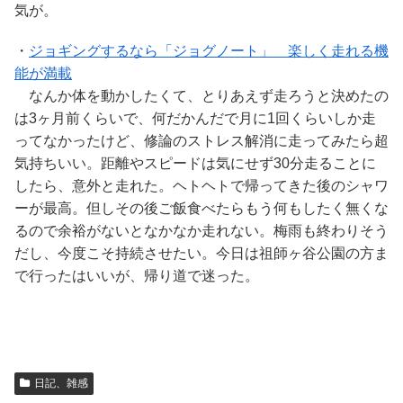
気が。
・
ジョギングするなら「ジョグノート」 楽しく走れる機
能が満載
なんか体を動かしたくて、とりあえず走ろうと決めたの
は3ヶ月前くらいで、何だかんだで月に1回くらいしか走
ってなかったけど、修論のストレス解消に走ってみたら超
気持ちいい。距離やスピードは気にせず30分走ることに
したら、意外と走れた。ヘトヘトで帰ってきた後のシャワ
ーが最高。但しその後ご飯食べたらもう何もしたく無くな
るので余裕がないとなかなか走れない。梅雨も終わりそう
だし、今度こそ持続させたい。今日は祖師ヶ谷公園の方ま
で行ったはいいが、帰り道で迷った。
日記、雑感