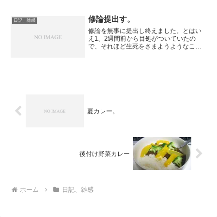
をiKnow!各コースと同じように登録して
学習することもできます。 そして、公
開当初から人気を集めているのがこ
修論提出す。
日記、雑感
れ。・Stev...
修論を無事に提出し終えました。とはい
え1、2週間前から目処がついていたの
で、それほど生死をさまようようなこと
も無く、むしろ自分が納得して論文を提
出できたことに何より満足しています。
自慢だよ、へっへっへ。 論文を出し終
えたら大学院での2年間に...
夏カレー。
後付け野菜カレー
ホーム
日記、雑感