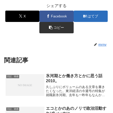
シェアする
X
Facebook
はてブ
コピー
mrnv
関連記事
氷河期とか働き方とかに思う話
日記、雑感
2010。
久しぶりにボリュームのある文章を書き
たくなった。東洋経済の今週号の特集が
就職新氷河期。去年も一昨年もなんか
色々考えたけど考えて終わって今年もモ
ヤモヤすることを書き連ねる。・応募者
が増えて、採用活動のコスト（お金より
エコとかのあのノリで政治活動す
日記、雑感
も人と時間）が重い。説明会...