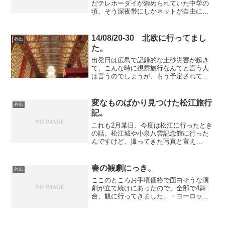
だテレホーダイが崇められていた中学の
頃、そう深夜帯にしかネットが自由に使
えなかった頃、もう民放が殆ど通販番組
だけになってしまった真夜中になんとな
くつけてみたBSでたまたま野田秀樹の半
14/08/20-30 北欧に行ってまし
外出
神を観たのがきっかけ。...
た。
出発日は広島で記録的な土砂災害が起き
て、こんな時に視察旅行なんてと言う人
は言うのでしょうが、もう予定されてい
たことなので、充実した旅行にしようと
切り替えて行ってきました。視察という
言葉がつくように団体の企画で、僕以外
変なものばかり見つけた松江旅行
外出
の参加者はほとんど20以...
記。
これも2月某日、今度は松江に行ったとき
の話。松江城や小泉八雲記念館に行った
んですけど、撮ってきた写真と言え
ば･･･ お尻からヤドリギが生えてフシギ
ダネみたいになった狛犬とか、中途半端
にお城っぽくしてみちゃった市の建物と
春の観劇にっき。
外出
か、 (円)って補足つ...
ここのところお手頃価格で面白そうな演
劇が立て続けにあったので、全部で4舞
台、観に行ってきました。・ヨーロッパ
企画第28回公演「曲がれ！スプーン」 何
処かに貼ってあったポスターで知ったん
だけど、この舞台は長澤まさみ主演で映