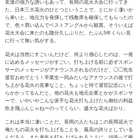
友達の強力な誘いもあって、長岡の花火大会に行ってき
た。日本三大花火のひとつということで、とにかく凄いか
ら来いと。地元力を発揮して桟敷席を確保してもらったの
で、色々買い込んでベストアングルから観賞。そういえば
花火大会に来たのも随分久しぶりだ。たぶん5年くらい見
に行って無い気がする。
花火は当然にすごいんだけど、何より感心したのは、一発
に込めるメッセージがすごい。打ち上げる前に必ずスポン
サーのメッセージがアナウンスされるのだけど、◯◯先生
退官おめでとう！卒業生一同みたいなアナウンスの後で打
ち上がる花火の見事なこと。ちょっと待て退官記念にいく
らかかってるんだと。他の花火も地元企業とかがスポンサ
ーで、いやいやこんな派手な花火打ち上げたら御社の利益
吹き飛ぶんじゃねーのってくらい、盛大な花火ばかり。
これは本当に凄いことだ。長岡の人たちはこの長岡花火で
俺たちの花火を打ち上げることを、最高の誇りとしている
んだろう。また来年も打ち上げられるように、頑張って稼