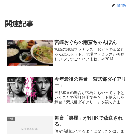
mrnv
関連記事
宮崎おぐらの南蛮ちゃんぽん
料理
宮崎の地場ファミレス、おぐらの南蛮ち
ゃんぽんセット。地場ファミレスが美味
しいってすごくいいよね。＠2014
今年最後の舞台「紫式部ダイアリ
外出
ー」
三谷幸喜の舞台が広島にもやってくると
いうことで問答無用でチケット購入した
舞台「紫式部ダイアリー」を観てきまし
た。僕の苦手な歴史モノです。なんで歴
史モノが苦手かというと、そもそもあん
まり歴史に興味が無かった私が歴史モノ
舞台「楽屋」がNHKで放送され
外出
に触れると、知らなくても...
る。
僕が演劇にハマるようになったのは、ま