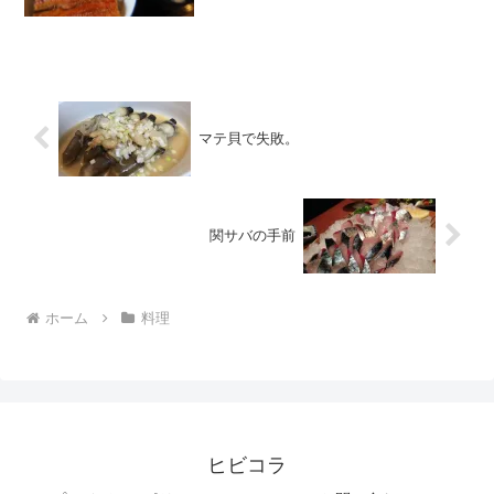
った。
マテ貝で失敗。
関サバの手前
ホーム
料理
ヒビコラ