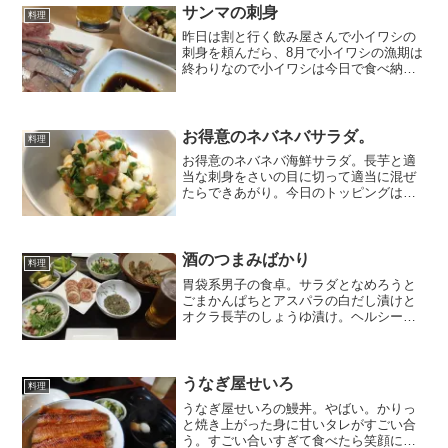
なかなか届か...
サンマの刺身
料理
昨日は割と行く飲み屋さんで小イワシの
刺身を頼んだら、8月で小イワシの漁期は
終わりなので小イワシは今日で食べ納め
なんですよ、ラッキーでしたねと言われ
た。そうだったのか。そして明けて9月。
スーパーに行くと刺身用ってサンマが出
てるのです。この時期...
お得意のネバネバサラダ。
料理
お得意のネバネバ海鮮サラダ。長芋と適
当な刺身をさいの目に切って適当に混ぜ
たらできあがり。今日のトッピングはか
いわれととびっこ。
酒のつまみばかり
料理
胃袋系男子の食卓。サラダとなめろうと
ごまかんぱちとアスパラの白だし漬けと
オクラ長芋のしょうゆ漬け。ヘルシーな
ようで塩分高そうだ。サラミチーズは大
崎水産の品。広島以外じゃそういえば見
なかったもんな。
うなぎ屋せいろ
料理
うなぎ屋せいろの鰻丼。やばい。かりっ
と焼き上がった身に甘いタレがすごい合
う。すごい合いすぎて食べたら笑顔にな