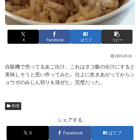
X
Facebook
はてブ
コピー
2015.03.16
自販機で売ってるあご出汁、これはタコ飯の出汁にすると
美味しそうと思い作ってみた。仕上に炊きあがってからシ
ョウガのみじん切りを混ぜた。完璧だった。
料理
シェアする
X
Facebook
はてブ