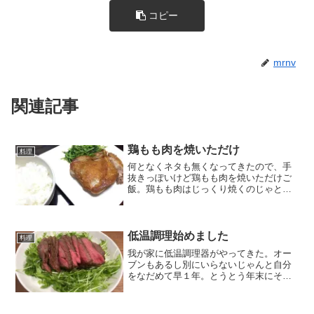
コピー
mrnv
関連記事
鶏もも肉を焼いただけ
料理
何となくネタも無くなってきたので、手
抜きっぽいけど鶏もも肉を焼いただけご
飯。鶏もも肉はじっくり焼くのじゃとど
こかで見聞きした通り、皮のある方から
焼いてほったらかし。ちょっとやそっと
じゃ焦げない。だけどひっくり返したあ
とに中まで火が通るか不安...
低温調理始めました
料理
我が家に低温調理器がやってきた。オー
ブンもあるし別にいらないじゃんと自分
をなだめて早１年。とうとう年末にそれ
でも欲しいと思うんだからもう買ってし
まえと、AnovaにするかBONIQにするか
と迷っていたら、Anovaは輸入品だから