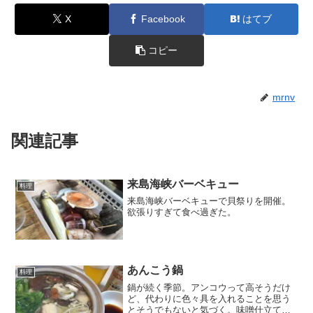
X
Facebook
はてブ
コピー
mrnv
関連記事
来島海峡バーベキュー
料理
来島海峡バーベキューで貝祭りを開催。
欲張りすぎて食べ過ぎた。
あんこう鍋
料理
鍋が続く季節。アンコウって高そうだけ
ど、代わりに色々具を入れることを思う
とそうでもないと気づく。味噌仕立てに