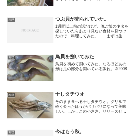
したけどショウガ入れるの忘れててけっ
こう臭くなってしまった。もうひとつは
キノコ鍋。昔名古屋で食べた薬膳っぽい
のがおいしかったので、ニ...
つぶ貝が売られていた。
料理
1週間以上前の話だけど、晩ご飯のネタを
探していたらあまり見ない食材を見つけ
たので、料理してみた。 まずは生つ
ぶ貝。塩茹で用って書いてあったのでそ
のまま塩茹でに。この後、薄緑のアクが
モコモコ出て、キッチンに青臭い臭いが
広がった。これはちょっ...
鳥貝を捌いてみた
料理
鳥貝を初めて捌いてみた。なるほどあの
形は足の部分を開いている訳ね。＠2008
干しタチウオ
料理
そのまま食べる干しタチウオ。グリルで
軽く炙ったほうがパリパリになって美味
しい。しかしこの小ささ、リリースせず
に食べちゃっていいんだ…
今はもう秋。
料理