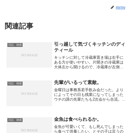
mrnv
関連記事
引っ越して気づくキッチンのディ
日記、雑感
ティール
キッチンに対して冷蔵庫置き場は右手に
ある方が使いやすい。片開きの冷蔵庫は
大体左から開けるので、冷蔵庫が左側に
あると回り込むことになってしまうから
だ。 …という話は引っ越して冷蔵庫が
キッチンの右側に置かれるまで忘れてい
先輩がいるって素敵。
日記、雑感
たんだけど、新しいキッチ...
金曜日は事務系若手飲み会だった。より
によってその日も残業になってしまった
ウチの課の先輩たちも2次会から合流。嬉
しくなって飲みまくってたら「今日はタ
クシーで帰りなさい」と言われてしまっ
たので、大人しく送ってもらった。しか
し2次会で飲んだお店が...
金魚は食べられるか。
日記、雑感
金魚が可愛いくて、もし死んでしまった
ら食べて供養したい、とその子は言うの