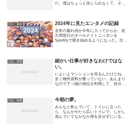
だ。僕はちょっと信じられなくて、そ
れ、他の子には言わない方がいいと思う
よ、たぶんドン引きされるから、と言っ
た。でもその子には、なんで僕がドン引
きしてるかあまり伝わらなか...
2024年に見たエンタメの記録
日記、雑感
去年の暮れ頃か今年に入ってからか、佐
久間宣行のオールナイトニッポンを
Sportifyで聴き始めるようになった。仕事
の合間を縫ってエンタメを観ようとする
佐久間さんの話に影響を受けて、寝る間
を惜しんでせっせとエンタメを見ては寝
落ちしていたりした...
細かい仕事が好きなわけではな
日記、雑感
い。
いよいよマンションを売るんだけどね、
全く物件資料が整っていない。あんまり
なので下っ端の地位を利用して、自分の
勉強という名目で物件シートの様式を作
って、そこに情報をまとめていったんだ
けど、元データが不完全だからシートも
今朝の夢。
日記、雑感
きちんと埋まらない。ちゃ...
みんなと飲んでいて、トイレに立った
ら、なんかやたら広いトイレで、しかし
混んでいてなかなか用を足せずにいる
と、なんとトイレが屋外に通じているこ
とに気づく。外に出るとアトラクション
がゴミゴミと置いてあるテーマパークだ