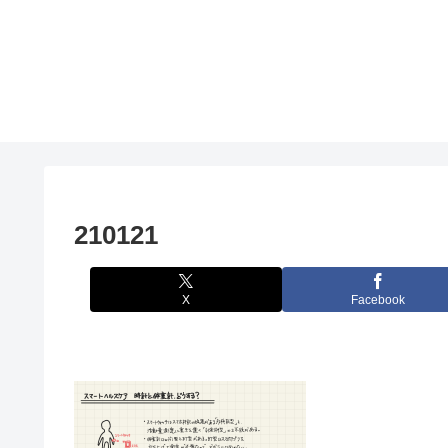
210121
X
Facebook