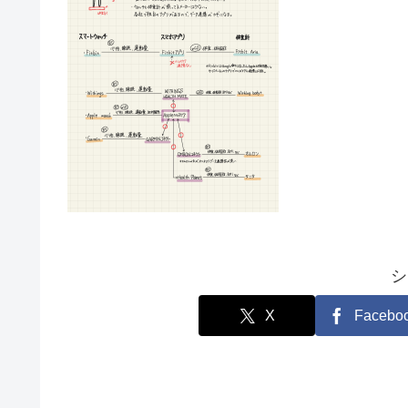
シ
X
Facebo