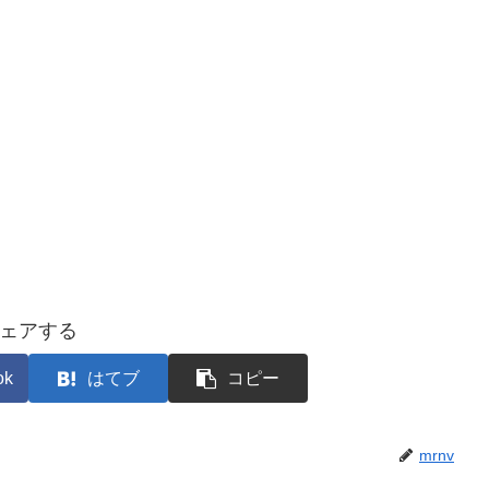
ェアする
ok
はてブ
コピー
mrnv