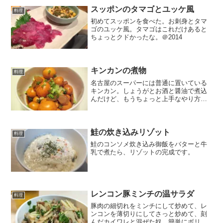
ーが開いてたので、必要な...
スッポンのタマゴとユッケ風
料理
初めてスッポンを食べた。お刺身とタマ
ゴのユッケ風。タマゴはこれだけあると
ちょっとクドかったな。＠2014
キンカンの煮物
料理
名古屋のスーパーには普通に置いている
キンカン。しょうがとお酒と醤油で煮込
んだけど、もうちょっと上手なやり方が
あったのだろう、あまり味がしみてなか
った＠2009
鮭の炊き込みリゾット
料理
鮭のコンソメ炊き込み御飯をバターと牛
乳で煮たら、リゾットの完成です。
レンコン豚ミンチの温サラダ
料理
豚肉の細切れをミンチにして炒めて、レ
ンコンを薄切りにしてさっと炒めて、刻
んだカイワレと混ぜた奴。簡単にボリュ