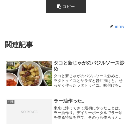
コピー
mrnv
関連記事
タコと新じゃがのバジルソース炒
料理
め
タコと新じゃがのバジルソース炒めと、
ラタトゥイユとサラダと醤油漬けと。せ
っかく作ったラタトゥイユ、味付けをす
っかり忘れてたのだけど、こっちにもタ
コを入れてたので、タコの塩分で案外悪
くなかった。
ラー油作った。
料理
東京に帰ってきて最初にやったことは、
ラー油作り。デイリーポータルでラー油
を作る特集を見て、そのうち作ろうと思
ってたんだけど、京都で一味を手に入れ
てしまったので、一気にやる気になった
のた。 祖師ヶ谷に着いたらまだスーパ