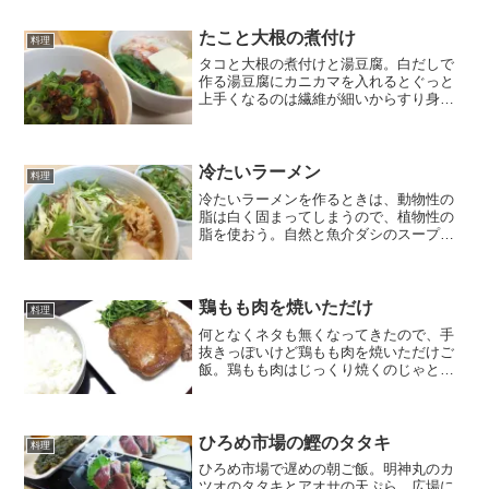
たこと大根の煮付け
料理
タコと大根の煮付けと湯豆腐。白だしで
作る湯豆腐にカニカマを入れるとぐっと
上手くなるのは繊維が細いからすり身の
旨味がどばっと出るからだろうか。タコ
は醤油で真っ黒になるまで炊いて冷まし
たらいい感じに柔らかくなった。
冷たいラーメン
料理
冷たいラーメンを作るときは、動物性の
脂は白く固まってしまうので、植物性の
脂を使おう。自然と魚介ダシのスープに
なり、なんとなく野菜をたっぷり乗せた
くなり、味玉の替わりに温泉卵を入れた
くなる。あとメンマの替わりにやわら
ぎ。
鶏もも肉を焼いただけ
料理
何となくネタも無くなってきたので、手
抜きっぽいけど鶏もも肉を焼いただけご
飯。鶏もも肉はじっくり焼くのじゃとど
こかで見聞きした通り、皮のある方から
焼いてほったらかし。ちょっとやそっと
じゃ焦げない。だけどひっくり返したあ
とに中まで火が通るか不安...
ひろめ市場の鰹のタタキ
料理
ひろめ市場で遅めの朝ご飯。明神丸のカ
ツオのタタキとアオサの天ぷら。広場に