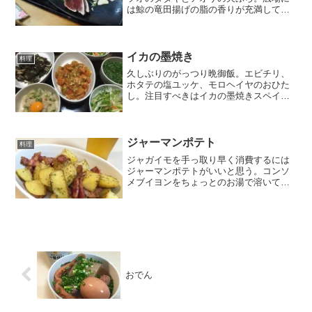
は鯨の竜田揚げの脂の香りが充満してい
た。
イカの墨焼き
料理
久しぶりのがっつり晩御飯。エビチリ、
ホタテの塩ユッケ、モロヘイヤのおひた
し。注目すべきはイカの墨焼きスペイン
風。以前墨ごとワタ焼きにした直後に男
子ごはんで似たようなことやってて、こ
れだ！！と思い、実践。水イカの墨とゲ
ソと玉ねぎとニンジンとト...
ジャーマンポテト
料理
ジャガイモを手っ取り早く消費するには
ジャーマンポテトがいいと思う。コンソ
メブイヨンをちょっとのお湯で溶いて仕
上げにかけて水分を飛ばせば、ビールに
合うガッツリ濃い味。
おでん