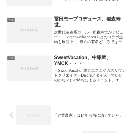
るらしい。HARCOかと思った。この声の
感じとほんわりした感じは最近の僕好み
だ。ツタヤには置いて無さそうなので、
今度ＣＤ買ってみよう...
冨田恵一プロデュース、稲森寿
音楽
世。
次世代渋谷系ガール・稲森寿世がデビュ
ー！ ＜girlswalker.com＞とのコラボ企
画も展開中!! 最近の有名どころでは平井
堅やS.O.S.などをプロデュースする、大
好きなアレンジャー冨田ラボが今度プロ
デュースしたのはなんとファッション...
SweetVacation、中塚武、
音楽
YMCK・・・
・SweetVacation東京エスムジカのサウン
ドクリエイターDaichiとタイ人（でいい
のかな？）のMayによるユニット。エレ
ポップな音楽で、メイちゃーんも可愛い
し、音楽も可愛い。8/20発売のアルバム
でメジャー・デビューだそうだけれど...
「専業農家」は14年も前に消えていた。