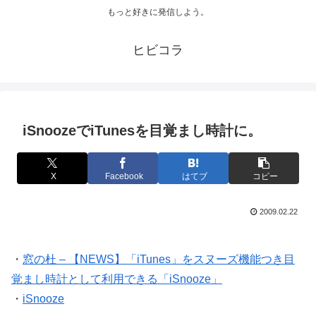
もっと好きに発信しよう。
ヒビコラ
iSnoozeでiTunesを目覚まし時計に。
X
Facebook
はてブ
コピー
2009.02.22
・
窓の杜 – 【NEWS】「iTunes」をスヌーズ機能つき目
覚まし時計として利用できる「iSnooze」
・
iSnooze