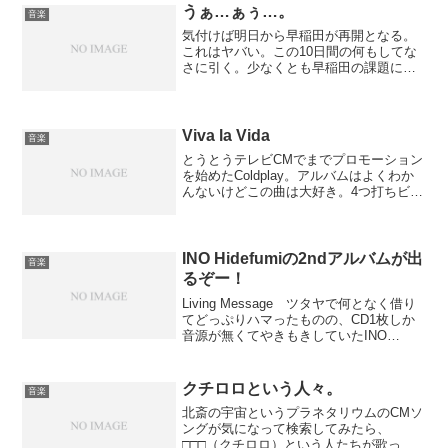
うぁ…ぁぅ…。
音楽
気付けば明日から早稲田が再開となる。
これはヤバい。この10日間の何もしてな
さに引く。少なくとも早稲田の課題に関
してはまるで進んで無い。うん、死にた
い。
Viva la Vida
音楽
とうとうテレビCMでまでプロモーション
を始めたColdplay。アルバムはよくわか
んないけどこの曲は大好き。4つ打ちビー
トとストリングスが気持ちいい。これカ
ルテットでやりたいなあ。
INO Hidefumiの2ndアルバムが出
音楽
るぞー！
Living Message ツタヤで何となく借り
てどっぷりハマったものの、CD1枚しか
音源が無くてやきもきしていたINO
Hidefumiの2ndアルバムが6/27リリースさ
れる。この不思議な音色、フェンダーロ
ーズという電子ピアノらしい。...
クチロロという人々。
音楽
北斎の宇宙というプラネタリウムのCMソ
ングが気になって検索してみたら、
□□□（クチロロ）という人たちが歌って