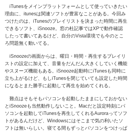
iTunesをメインプラットフォームとして使っていきたい
理由に、itunesは関連ソフトが豊富なことがある。今回み
つけたのは、iTunesのプレイリストを決まった時間に再生
できるソフト、iSnooze。窓の杜記事ではXPで動作確認
したって書いてあるけど、自分のVista環境でも今のとこ
ろ問題無く動いてる。
iSnoozeの画面からは、曜日・時間・再生するプレイリ
ストの設定に加えて、音量をだんだん大きくしていく機能
やスヌーズ機能もある。iSnooze起動時にiTunesも同時に
立ち上がるけど、もしiTunesを閉じていても設定した時間
になるとまた勝手に起動して再生を始めてくれる。
難点はそもそもパソコンを起動したままにしておかない
とiSnoozeも当然動作しないこと。Macだと設定時刻にパ
ソコンを起動してiTunesを再生してくれるAuroraってソフ
トがあるんだけど、Windowsにはそこまで気の利いたソ
フトは無いらしい。寝てる間もずっとパソコンをつけっぱ