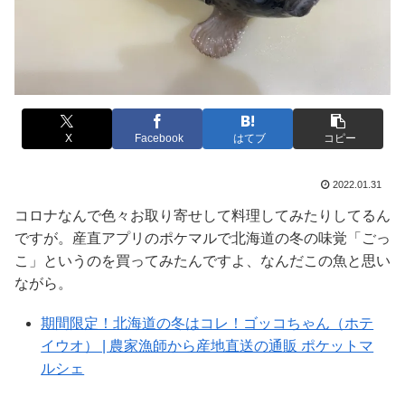
X
Facebook
はてブ
コピー
2022.01.31
コロナなんで色々お取り寄せして料理してみたりしてるん
ですが。産直アプリのポケマルで北海道の冬の味覚「ごっ
こ」というのを買ってみたんですよ、なんだこの魚と思い
ながら。
期間限定！北海道の冬はコレ！ゴッコちゃん（ホテ
イウオ） | 農家漁師から産地直送の通販 ポケットマ
ルシェ