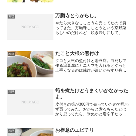
万願寺とうがらし。
料理
やたら大きなししとうを売ってたので買
ってきた。万願寺ししとうという京野菜
らしいのだけれど、焼き浸しにして、普
通のししとうと食べ比べてみた。 左が
普通のししとう、右が万願寺の焼き浸
し。万願寺の方はデカいだけあって、
瑞々しく肉厚でピーマンみたい...
たこと大根の煮付け
料理
タコと大根の煮付けと湯豆腐。白だしで
作る湯豆腐にカニカマを入れるとぐっと
上手くなるのは繊維が細いからすり身の
旨味がどばっと出るからだろうか。タコ
は醤油で真っ黒になるまで炊いて冷まし
たらいい感じに柔らかくなった。
筍を煮たけどうまくいかなかった
料理
よ。
皮付きの筍が300円で売っていたので思わ
ず買ってみた。おからと煮るもんだとば
かり思ってたら、米ぬかと唐辛子だっ
た。米ぬかは筍のそばに小分けしてパッ
ケージングしてあって、気が利いてると
思った。キッチン中に筍のいい匂い。こ
お得意のエビチリ
料理
の時既に1時頃だったの...