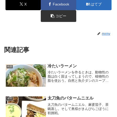
X
Facebook
はてブ
コピー
mrnv
関連記事
冷たいラーメン
料理
冷たいラーメンを作るときは、動物性の
脂は白く固まってしまうので、植物性の
脂を使おう。自然と魚介ダシのスープに
なり、なんとなく野菜をたっぷり乗せた
くなり、味玉の替わりに温泉卵を入れた
くなる。あとメンマの替わりにやわら
ぎ。
太刀魚のバタームニエル
料理
太刀魚のバタームニエル、麻婆茄子、茶
碗蒸し。そして奥様がきんぴらごぼうに
初挑戦。