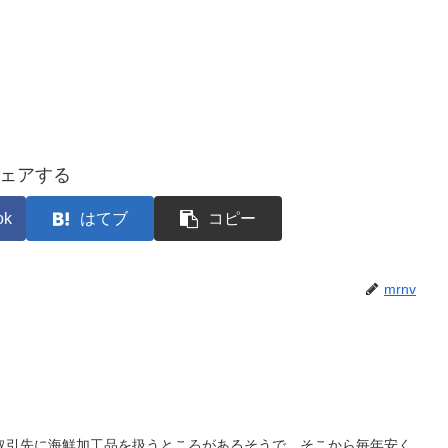
ェアする
ok
はてブ
コピー
mrnv
取引先に海鮮加工品を扱うところがあるそうで、そこから毎年安く