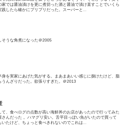
の家では醤油漬けを更に煮切った酒と醤油で漬け直すことでいくら
践したら確かにプリプリだった。スーパーと...
そうな角煮になった＠2005
半身を実家にあげた気がする。まあまあいい感じに捌けたけど、脂
うんざりだった。欲張りすぎた。＠2013
産
して、食べログの点数が高い海鮮丼のお店があったので行ってみた
屋さんだった 。ハマグリ安い。舌平目っぽい魚がいたので買って
いたけど、ちょっと食べきれないのでこれは...