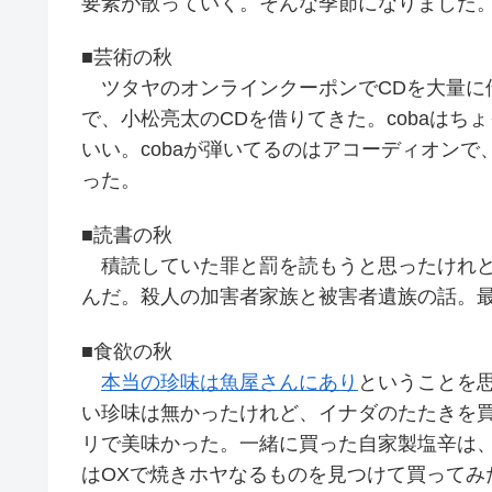
要素が散っていく。そんな季節になりました
■芸術の秋
ツタヤのオンラインクーポンでCDを大量に
で、小松亮太のCDを借りてきた。cobaは
いい。cobaが弾いてるのはアコーディオン
った。
■読書の秋
積読していた罪と罰を読もうと思ったけれど
んだ。殺人の加害者家族と被害者遺族の話。
■食欲の秋
本当の珍味は魚屋さんにあり
ということを
い珍味は無かったけれど、イナダのたたきを
リで美味かった。一緒に買った自家製塩辛は
はOXで焼きホヤなるものを見つけて買ってみ