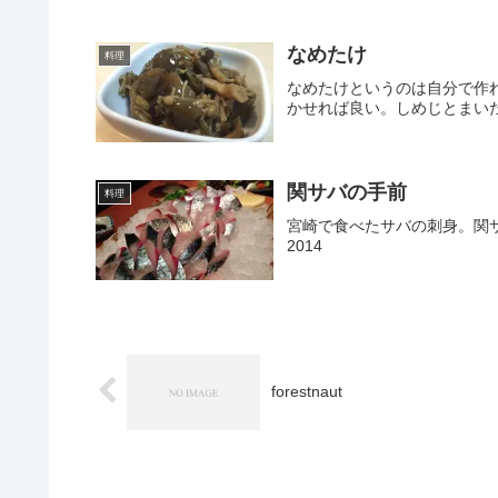
なめたけ
料理
なめたけというのは自分で作
かせれば良い。しめじとまい
関サバの手前
料理
宮崎で食べたサバの刺身。関
2014
forestnaut