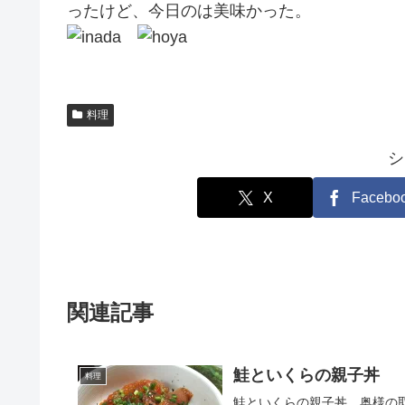
ったけど、今日のは美味かった。
料理
シ
X
Facebo
関連記事
鮭といくらの親子丼
料理
鮭といくらの親子丼。奥様の