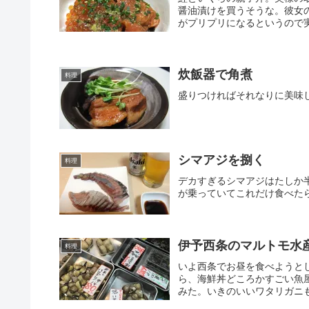
醤油漬けを買うそうな。彼女
がプリプリになるというので実
炊飯器で角煮
料理
盛りつければそれなりに美味し
シマアジを捌く
料理
デカすぎるシマアジはたしか
が乗っていてこれだけ食べたら
伊予西条のマルトモ水
料理
いよ西条でお昼を食べようと
ら、海鮮丼どころかすごい魚
みた。いきのいいワタリガニも