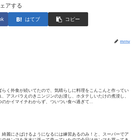
ェアする
ok
はてブ
コピー
mrnv
ばらく外食が続いてたので、気晴らしに料理をこんこんと作ってい
ユ、アスパラえのきニンジンのお浸し、ホタテしいたけの煮浸し、
のかイマイチわからず、ついつい食べ過ぎて...
、綺麗にさばけるようになるには練習あるのみ！と、スーパーでア
生のサンマを氷水に張って売っていたので今日はサンマを買ってき