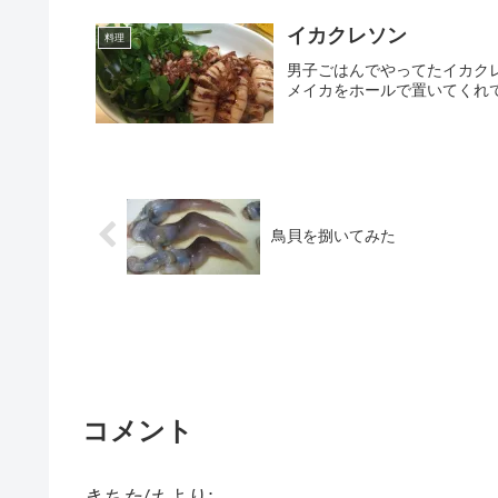
イカクレソン
料理
男子ごはんでやってたイカク
メイカをホールで置いてくれ
鳥貝を捌いてみた
コメント
きちたけ
より: