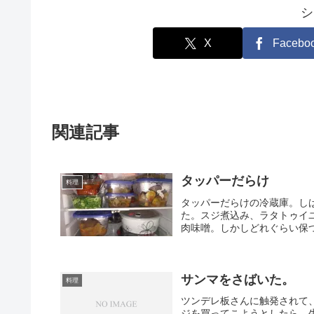
シ
X
Facebo
関連記事
タッパーだらけ
料理
タッパーだらけの冷蔵庫。し
た。スジ煮込み、ラタトゥイ
肉味噌。しかしどれぐらい保つ
サンマをさばいた。
料理
ツンデレ板さんに触発されて
ジを買ってこようとしたら、