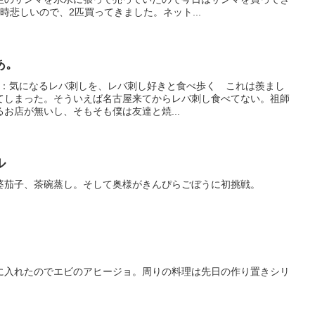
悲しいので、2匹買ってきました。ネット...
あ。
タルZ：気になるレバ刺しを、レバ刺し好きと食べ歩く これは羨まし
てしまった。そういえば名古屋来てからレバ刺し食べてない。祖師
お店が無いし、そもそも僕は友達と焼...
ル
婆茄子、茶碗蒸し。そして奥様がきんぴらごぼうに初挑戦。
に入れたのでエビのアヒージョ。周りの料理は先日の作り置きシリ