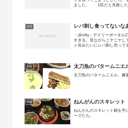
ました。 1匹だと失敗した時
レバ刺し食ってないな
料理
・@nifty：デイリーポー
すぎる。見ながらニヤニヤし
ヶ谷みたいにレバ刺し売ってる
太刀魚のバタームニエ
料理
太刀魚のバタームニエル、麻
ねんがんのスキレット
料理
ねんがんのスキレット鍋を手
ーズたち。