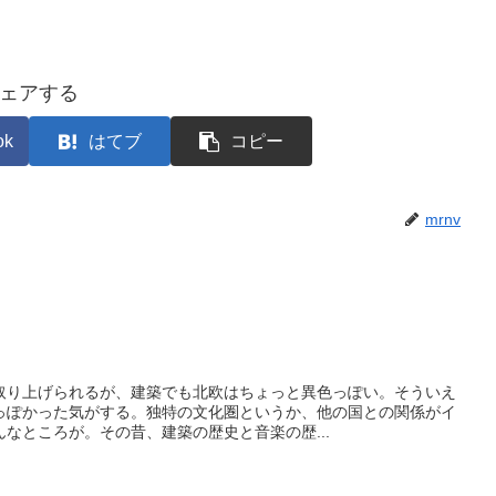
ェアする
ok
はてブ
コピー
mrnv
取り上げられるが、建築でも北欧はちょっと異色っぽい。そういえ
っぽかった気がする。独特の文化圏というか、他の国との関係がイ
なところが。その昔、建築の歴史と音楽の歴...