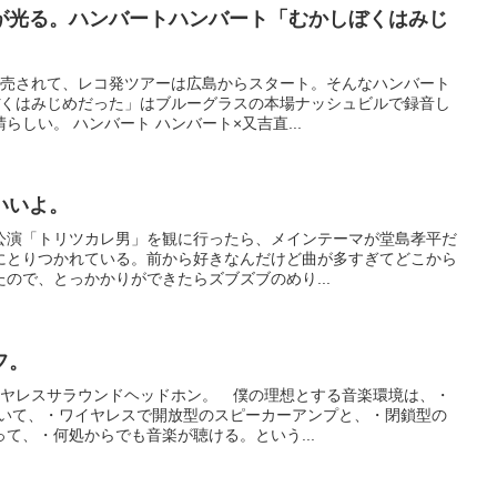
が光る。ハンバートハンバート「むかしぼくはみじ
発売されて、レコ発ツアーは広島からスタート。そんなハンバート
ぼくはみじめだった」はブルーグラスの本場ナッシュビルで録音し
しい。 ハンバート ハンバート×又吉直...
いいよ。
公演「トリツカレ男」を観に行ったら、メインテーマが堂島孝平だ
にとりつかれている。前から好きなんだけど曲が多すぎてどこから
ので、とっかかりができたらズブズブのめり...
フ。
ワイヤレスサラウンドヘッドホン。 僕の理想とする音楽環境は、・
ていて、・ワイヤレスで開放型のスピーカーアンプと、・閉鎖型の
て、・何処からでも音楽が聴ける。という...