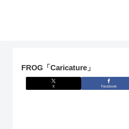
FROG「Caricature」
X
Facebook