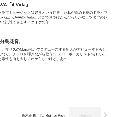
A「4 Vida」
クラブミュージックは好きという屈折した私が薦める夏のドライブ
バムがLAVAの4Vida。どこで見つけたんだったかな、ツタヤのレ
sで試聴できますイケイケの午...
、分島花音。
た。マリスのMana様がプロデュースする新人がデビューするらし
でなく、チェロを弾きながら歌う“チェロ・ボーカリスト”らしい。
素性も曲も大してわからないけど、あの...
高木正勝「Tai Rei Tei Rio」