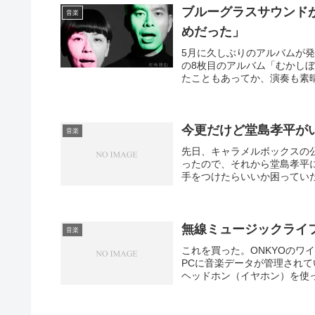
ブルーグラスサウンド
音楽
めだった」
5月に久しぶりのアルバムが
の8枚目のアルバム「むかし
たこともあってか、演奏も素晴ら
今更だけど堂島孝平が
音楽
先日、キャラメルボックスの
ったので、それから堂島孝平
手をつけたらいいか困っていた
無線ミュージックライ
音楽
これを買った。ONKYOの
PCに音楽データが管理され
ヘッドホン（イヤホン）を使っ