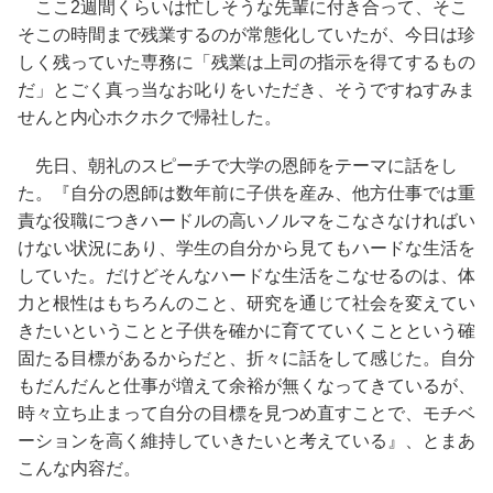
ここ2週間くらいは忙しそうな先輩に付き合って、そこ
そこの時間まで残業するのが常態化していたが、今日は珍
しく残っていた専務に「残業は上司の指示を得てするもの
だ」とごく真っ当なお叱りをいただき、そうですねすみま
せんと内心ホクホクで帰社した。
先日、朝礼のスピーチで大学の恩師をテーマに話をし
た。『自分の恩師は数年前に子供を産み、他方仕事では重
責な役職につきハードルの高いノルマをこなさなければい
けない状況にあり、学生の自分から見てもハードな生活を
していた。だけどそんなハードな生活をこなせるのは、体
力と根性はもちろんのこと、研究を通じて社会を変えてい
きたいということと子供を確かに育てていくことという確
固たる目標があるからだと、折々に話をして感じた。自分
もだんだんと仕事が増えて余裕が無くなってきているが、
時々立ち止まって自分の目標を見つめ直すことで、モチベ
ーションを高く維持していきたいと考えている』、とまあ
こんな内容だ。