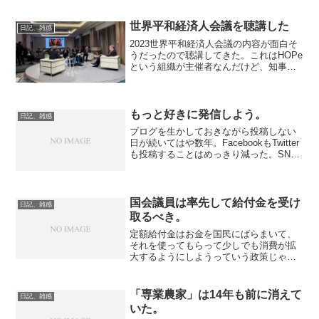
世界平和経済人会議を聴講した
日記、雑感
2023世界平和経済人会議の内容が面白そ
うだったので聴講してきた。これはHOPe
という組織が主催者なんだけど、知事も
気合い入れて登壇してるので、要するに
広島県が主体の事業だと理解している。
被爆当事者亡き後の、非当事者でありな
がら平和都市ひろ...
もっと好きに発信しよう。
日記、雑感
ブログを生かしておきながら投稿しない
日が続いてはや数年。FacebookもTwitter
も投稿することはめっきり減った。SNS
は身内だけのクローズドな関係にしてい
るといっても、それでもどこかで誤解を
生んだり、面倒なことを言われたりしか
ねない...
国会議員は率先して給付金を受け
日記、雑感
取るべき。
定額給付金はお金を国民にばらまいて、
それを使ってもらって少しでも消費が拡
大するようにしようっていう政策じゃな
いの。そういう目的であれば所得をいく
ら貰っていようと無理矢理お金を押しつ
けて、貯金なんかせずにきっちり使えよ
「専業農家」は14年も前に消えて
日記、雑感
って言うべきじゃないの。...
いた。