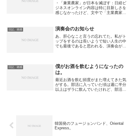
・「兼業農家」が日本を滅ぼす：日経ビ
ジネスオンライン内容は特に目新しさを
感じなかったけど、文中で「主業農家」
という用語を初めて見た。敢えて専業農
家と書かないところに用語の意味がある
んだろうと思って調べてみると、主業農
演奏会のお知らせ
日記、雑感
家とは『農業所得が主（農...
あ、肝心なこと言うの忘れてた。私がト
ップをするのは長いようで短い人生の中
でも最後であると思われる、演奏会があ
ります。よりによってクリスマスに。■東
京農業大学管弦楽部第84回定期演奏会■
日時＞12月25日 開場13時30分 開演14
時 （1...
僕がお酒を飲むようになったの
日記、雑感
は。
最近お酒を飲む頻度がまた増えてきた気
がする。部活に入っていた頃は週に半分
以上はザラに飲んでいたけれど、部活を
卒業した院生になってからは、週に1度し
か飲まないようなことも普通になった。
だけど社会人になってから、また週に半
分くらいは飲んでる気が...
韓国発のフュージョンバンド、Oriental
Express。