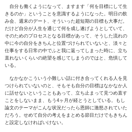
自分も働くようになって、ますます「何を目標にして生
きるのか」ということを意識するようになった。明日の飲
み会、週末のデート、そういった超短期の目標も大事だ。
だけど自分が人生を通じて何を成し遂げようとしていて、
そのためのプロセスとなる目標があって、そうした流れの
中に今の自分をきちんと位置づけられていないと、淡々と
仕事をする日常の中でふと我に返ってしまった時に、立ち
直れないくらいの絶望を感じてしまうのではと、危惧して
いる。
なかなかこういう小難しい話に付き合ってくれる人を見
つけられていないのと、そもそも自分の目標はなかなか人
に話せないということもあって、立ち止まって見つめ直す
ことをしないまま、もう4ヶ月が経とうとしている。もし
論文のテーマがこんな状況だったら恩師に激怒されていた
だろう。せめて自分の考えをまとめる節目だけでもきちん
と設定しなければいけない。