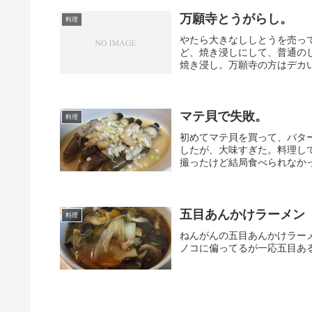
万願寺とうがらし。
料理
やたら大きなししとうを売っ
ど、焼き浸しにして、普通の
焼き浸し。万願寺の方はデカい
マテ貝で失敗。
料理
初めてマテ貝を買って、バタ
したが、大味すぎた。料理し
撮ったけど結局食べられなか
五目あんかけラーメン
料理
ねんがんの五目あんかけラー
ノコに偏ってるが一応五目あ