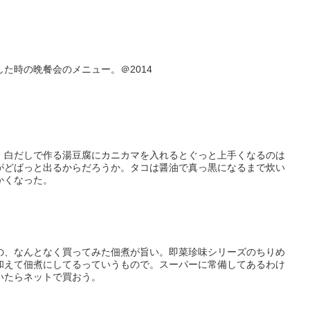
た時の晩餐会のメニュー。＠2014
。白だしで作る湯豆腐にカニカマを入れるとぐっと上手くなるのは
がどばっと出るからだろうか。タコは醤油で真っ黒になるまで炊い
かくなった。
の、なんとなく買ってみた佃煮が旨い。即菜珍味シリーズのちりめ
和えて佃煮にしてるっていうもので。スーパーに常備してあるわけ
いたらネットで買おう。