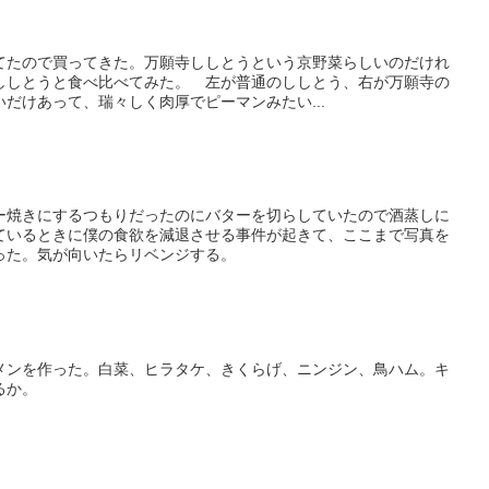
てたので買ってきた。万願寺ししとうという京野菜らしいのだけれ
ししとうと食べ比べてみた。 左が普通のししとう、右が万願寺の
だけあって、瑞々しく肉厚でピーマンみたい...
ー焼きにするつもりだったのにバターを切らしていたので酒蒸しに
ているときに僕の食欲を減退させる事件が起きて、ここまで写真を
った。気が向いたらリベンジする。
メンを作った。白菜、ヒラタケ、きくらげ、ニンジン、鳥ハム。キ
るか。