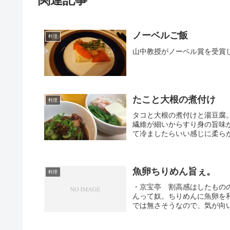
ノーベルご飯
料理
山中教授がノーベル賞を受賞し
たこと大根の煮付け
料理
タコと大根の煮付けと湯豆腐
繊維が細いからすり身の旨味
て冷ましたらいい感じに柔ら
魚卵ちりめん旨ぇ。
料理
・京宝亭 割高感はしたもの
んって奴。ちりめんに魚卵を
では無さそうなので、気が向