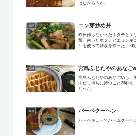
はなかろうか。
ニン芽炒め丼
料理
昨日作らなかったホタテとエ
飯。余ったホタテとエリンギ
汁を使って雑炊を作った。3
宮島ふじたやのあなご
料理
宮島ふじたやのあなごめし。
中だし待ちに待つこと2時間
だった。
バーベクーヘン
料理
バーベキューでバームクーヘン