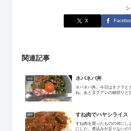
シ
X
Facebo
関連記事
ネバネバ丼
料理
ネバネバ丼。今日はオクラと
ね。あとタクアンの細切りと
すね肉でハヤシライス
料理
すね肉を買ったものの何にし
にした。煮込みが足りないの