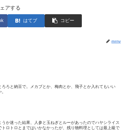
ェアする
ok
はてブ
コピー
mrnv
とろろと納豆で。メカブとか、梅肉とか、飛子とか入れてもいい
か。
ようか迷った結果、人参と玉ねぎとルーがあったのでハヤシライス
でトロトロとまではいかなかったが、残り物料理としては最上級で