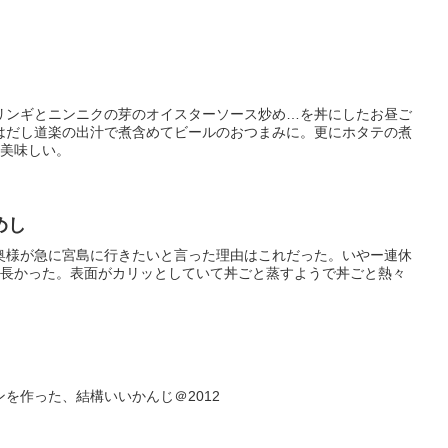
リンギとニンニクの芽のオイスターソース炒め…を丼にしたお昼ご
はだし道楽の出汁で煮含めてビールのおつまみに。更にホタテの煮
度美味しい。
めし
奥様が急に宮島に行きたいと言った理由はこれだった。いやー連休
、長かった。表面がカリッとしていて丼ごと蒸すようで丼ごと熱々
を作った、結構いいかんじ＠2012