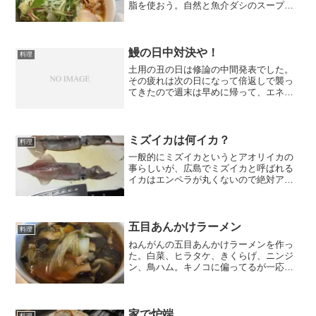
脂を使おう。自然と魚介ダシのスープに
なり、なんとなく野菜をたっぷり乗せた
くなり、味玉の替わりに温泉卵を入れた
くなる。あとメンマの替わりにやわら
ぎ。
鰻の日中対決や！
料理
土用の丑の日は修論の中間発表でした。
その疲れは次の日になって倍返しで襲っ
てきたので週末は早めに帰って、エネル
ギーを得るためにウナギなんぞ買ったわ
けです。本題に入る前に、長い長い前置
きがあります。 ところで土用を目前に
した先日、こんなニュース...
ミズイカは何イカ？
料理
一般的にミズイカというとアオリイカの
事らしいが、広島でミズイカと呼ばれる
イカはエンペラが丸くないので絶対アオ
リじゃない。じゃあ何イカなの？と魚屋
さんに聞いてみたら、剣先イカかなあ、
とのこと。下はミズイカ、上がスルメイ
カ。ミズイカは刺身に、ス...
五目あんかけラーメン
料理
ねんがんの五目あんかけラーメンを作っ
た。白菜、ヒラタケ、きくらげ、ニンジ
ン、鳥ハム。キノコに偏ってるが一応五
目あるか。
家で炉端