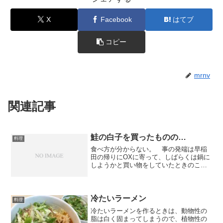
X
Facebook
はてブ
コピー
mrnv
関連記事
鮭の白子を買ったものの…
料理
食べ方が分からない。 事の発端は早稲
田の帰りにOXに寄って、しばらくは鍋に
しようかと買い物をしていたときのこ
と。白子ってめちゃくちゃ高いんだなー
と思ってたら、そのすぐ横にめちゃくち
ゃ安い白子が。高い白子はタラの白子
で、安い白子はサケの白子ら...
冷たいラーメン
料理
冷たいラーメンを作るときは、動物性の
脂は白く固まってしまうので、植物性の