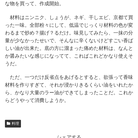
な物を買って、作成開始。
材料はニンニク、しょうが、ネギ、干しエビ、京都て買
った一味。全部粉々にして、低温でじっくり材料の色が変
わるまで炒め？揚げ？るだけ。味見してみたら、一抹の分
量が少なかったせいで、そんなに辛くないけどすごい香ば
しい油が出来た。底の方に溜まった痛めた材料は、なんと
か醤みたいな感じになってて、こればこれどかなり使えそ
うだ。
ただ、一つだけ反省点をあげるとすると、欲張って香味
材料を作りすぎて、それが浸かりきるくらい油をいれたか
ら、かなり大量のラー油ができてしまったことだ。これか
らどうやって消費しようか。
料理
シェアする