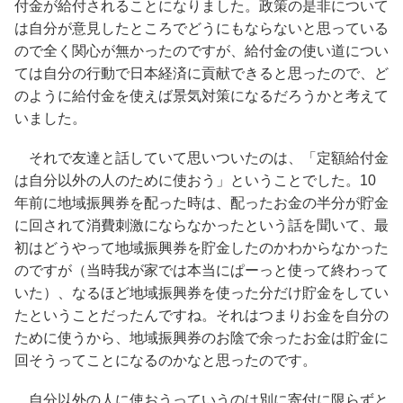
付金が給付されることになりました。政策の是非について
は自分が意見したところでどうにもならないと思っている
ので全く関心が無かったのですが、給付金の使い道につい
ては自分の行動で日本経済に貢献できると思ったので、ど
のように給付金を使えば景気対策になるだろうかと考えて
いました。
それで友達と話していて思いついたのは、「定額給付金
は自分以外の人のために使おう」ということでした。10
年前に地域振興券を配った時は、配ったお金の半分が貯金
に回されて消費刺激にならなかったという話を聞いて、最
初はどうやって地域振興券を貯金したのかわからなかった
のですが（当時我が家では本当にぱーっと使って終わって
いた）、なるほど地域振興券を使った分だけ貯金をしてい
たということだったんですね。それはつまりお金を自分の
ために使うから、地域振興券のお陰で余ったお金は貯金に
回そうってことになるのかなと思ったのです。
自分以外の人に使おうっていうのは別に寄付に限らずと