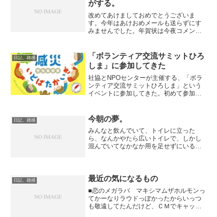
がする。
改めてあけましておめでとうございま
す。今年はあけおめメールも送らずにす
みませんでした。年賀状は今夜コメント
つけて明日送り出します。今年も面倒じ
ゃなきゃよろしくお願いします。 今年
の方針。アウトプットを意識した社会人
「ボランティア交流サミットひろ
日記、雑感
になる。仕事を始めてめっき...
しま」に参加してきた
社協とNPOセンターが主催する、「ボラ
ンティア交流サミットひろしま」という
イベントに参加してきた。初めて参加し
たけど、日曜日に6時間半という長丁場の
イベントにも関わらず、定員150名とある
が実際それぐらいの人数が集まっていた
今朝の夢。
日記、雑感
ように思う。今回...
みんなと飲んでいて、トイレに立った
ら、なんかやたら広いトイレで、しかし
混んでいてなかなか用を足せずにいる
と、なんとトイレが屋外に通じているこ
とに気づく。外に出るとアトラクション
がゴミゴミと置いてあるテーマパークだ
った。よく見ると、アトラクシ...
最近の気になるもの
日記、雑感
■恋のメガラバ マキシマムザホルモンっ
てかーなりラウドっぽかったからいっつ
も敬遠してたんだけど、ＣＭでキャッチ
ーなサビを聴いて、なんだポップなの