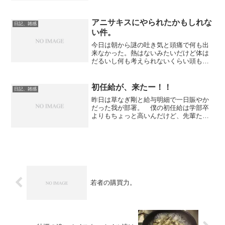
か？と思って、Youtubeで検索かけてみた
ら、サビの後は当初のイメージ通りの感
じだったので納得...
アニサキスにやられたかもしれな
日記、雑感
い件。
今日は朝から謎の吐き気と頭痛で何も出
来なかった。熱はないみたいだけど体は
だるいし何も考えられないくらい頭も痛
いのでずっと横になったまま、心当たり
を探ってみたが、どうも昨日食べたサン
マの刺身としか思えない。 サンマとか
初任給が、来たー！！
日記、雑感
アジとかにはアニサキスと...
昨日は草なぎ剛と給与明細で一日賑やか
だった我が部署。 僕の初任給は学部卒
よりもちょっと高いんだけど、先輩たち
の間でも俺たちよりも給料が高いらしい
という噂が立っていた（勿論残業手当と
かで最終的に貰える額は先輩の方が上
だ）。僕の基本給と生産手当...
若者の購買力。