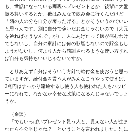
も、世話になっている両親へプレゼントとか、後輩に大盤
振る舞いするとか、後はみんなで飲み会に行くんだけど
「隣の人の分を自分が奢ったげる」とかそういうのでいい
と思うんです。別に自分で稼いだお金じゃないので（大元
を辿ればそうなんですが）、人にあげたって懐が痛むわけ
でもないし、自分の家計には何の影響もないので貯金もし
ようがないし、何より人から感謝されるような使い方すれ
ば自分も気持ちいいじゃないですか。
とりあえず自分はそういう方針で給付金を使おうと思っ
ていますが、給付金を貰う人がみんなこうやって使えば、
2兆円はすっかり流通するし使う人も使われた人もハッピ
ーになれて、なかなか幸せな政策になるんじゃないでしょ
うか。
（余談）
「でもいっぱいプレゼント貰う人と、貰えない人が生ま
れたら不公平じゃね？」ということを言われました。別に