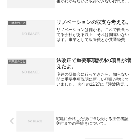
番がわからないと取得できないけれど、
これが地味に難しい。僕らが普段の生活
で使う住所は「住居表示」といって地番
とは別物なので、住所がわかればいいっ
てものでもない。最初は試...
リノベーションの収支を考える。
不動産のこと
リノベーションは儲かる。これで飯食っ
てる会社がある以上、それは間違いない
はず。事業として販管費とか共通経費と
か考え出すと難しくなるので、単純に一
部屋をリノベーションするときの収支を
考えてみる。まず再販価格、つまりリノ
ベーションした後の価格に...
法改正で重要事項説明の項目が増
不動産のこと
えたよ。
宅建の研修会に行ってきたら、知らない
間に重要事項説明に新しい項目が増えて
いました。 去年の12/27に「津波防災地
域づくりに関する法律」が施行されたそ
うで、それに伴って、重要事項説明にお
いて「当該地が津波災害警戒区域か否
か」を明示することが...
宅建に合格した後に待ち受ける主任者証
交付までの手続きについて。