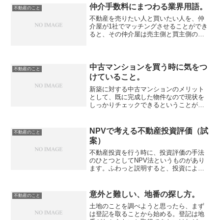
仲介手数料にまつわる業界用語。
不動産のこと
不動産を売りたい人と買いたい人を、仲
介屋が1社でマッチングさせることができ
ると、その仲介屋は売主側と買主側の両
方から仲介手数料をもらうことができ
る。これを「両手」と呼ぶ。一方で、例
えば売主側の仲介屋が流した売り情報を
使って別の仲介屋が買主を...
中古マンションを買う時に気をつ
不動産のこと
けていること。
新築に対する中古マンションのメリット
として、既に完成した物件なので現状を
しっかりチェックできるということがあ
る。僕のチェックはリフォームを前提と
しているので、クロスの汚れとかは気に
して無くて、どんなリフォームが可能
NPVで考える不動産投資評価（試
不動産のこと
か、不可能かという点に重き...
案）
不動産投資を行う時に、投資評価の手法
のひとつとしてNPV法というものがあり
ます。ふわっと説明すると、投資によっ
て収益が得られるといっても、その投資
資金を調達するにはコスト（金利）がか
かるので、将来の収益は調達コスト分を
意外と難しい、地番の探し方。
不動産のこと
考慮して現在の価値に割...
土地のことを調べようと思ったら、まず
は登記を取ることから始める。登記は地