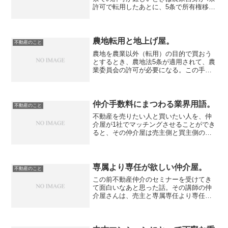
許可で転用したあとに、5条で所有権移転
をする地上げのテクニック？の話をし
た。しかし農地の地上げには、更に面倒
でエグいやり方があった。4条→5条で農
転する方法は、とに...
農地転用と地上げ屋。
不動産のこと
農地を農業以外（転用）の目的で買おう
とするとき、農地法5条が適用されて、農
業委員会の許可が必要になる。この手続
きのことを僕らは「農転」とか「5条許
可」とかって呼んでいる。農地法とか農
振法 は、農地の乱開発を防ぐというのが
根底にあるため、転用...
仲介手数料にまつわる業界用語。
不動産のこと
不動産を売りたい人と買いたい人を、仲
介屋が1社でマッチングさせることができ
ると、その仲介屋は売主側と買主側の両
方から仲介手数料をもらうことができ
る。これを「両手」と呼ぶ。一方で、例
えば売主側の仲介屋が流した売り情報を
使って別の仲介屋が買主を...
専属より専任が欲しい仲介屋。
不動産のこと
この前不動産仲介のセミナーを受けてき
て面白いなあと思った話。その講師の仲
介屋さんは、売主と専属専任より専任で
媒介契約を結ぶという。素人目に考える
と、専任なら売主自ら客付けすることも
できるので自分が仲介できない可能性が