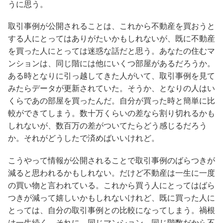
うに思う。
取引事例が公開されることは、これから不動産を買おうと
する人にとってはありがたいかもしれないが、既に不動産
を買った人にとっては迷惑な話だと思う。あなたの住むマ
ンションは、同じ階には他にいくつ部屋があるだろうか。
ある時となりに引っ越してきた人がいて、取引事例を見て
みたらデータが更新されていた。そうか、となりの人はい
くらであの部屋を買ったんだ。自分が買った時と簡単に比
較ができてしまう。数十万くらいの差なら割り切れるかも
しれないが、数百万の差がついてたらどう感じるだろう
か。それがどうしたで済めばいいけれど。
こうやって情報が公開されることで取引事例のばらつきが
減ると思われるかもしれない。だけど不動産は一生に一度
の買い物と言われている。これから買う人にとってはばら
つきが減って嬉しいかもしれないけれど、既に買った人に
とっては、自分の取引事例との比較になってしまう。禍根
は一生続く。それに、同じマンション、同じ階数だから不