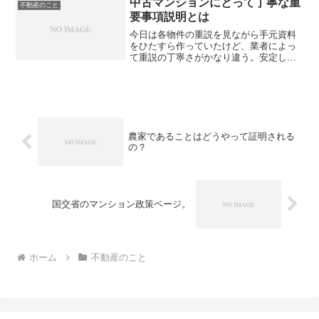
あるのに対し、専属なら売...
中古マンションにとって丁寧な重
不動産のこと
要事項説明とは
今日は各物件の重説を見ながら手元資料
をひたすら作っていたけど、業者によっ
て重説の丁寧さがかなり違う。安定して
丁寧に重説を作ってるなと感じたのは住
友林業ホームサービスだった。今後の参
考にしたいので、重要事項説明として巻
かれる書類をメモっておい...
農家であることはどうやって証明される
の？
国交省のマンション政策ページ。
ホーム
不動産のこと