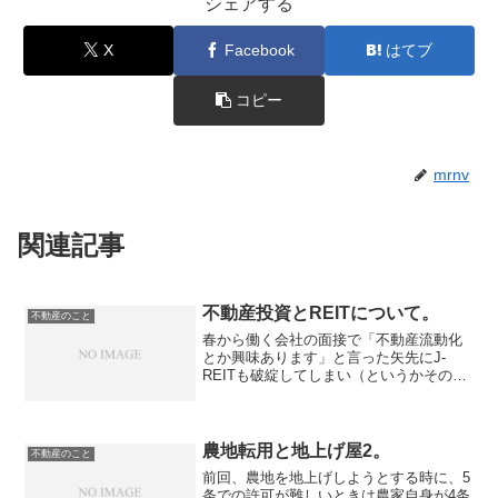
シェアする
X
Facebook
はてブ
コピー
mrnv
関連記事
不動産投資とREITについて。
不動産のこと
春から働く会社の面接で「不動産流動化
とか興味あります」と言った矢先にJ-
REITも破綻してしまい（というかその頃
から既にヤバかったんだとは思うけ
ど）、結局不動産流動化って何だったの
か少し勉強しました。これと前の金融危
機おぼえがきによって、よ...
農地転用と地上げ屋2。
不動産のこと
前回、農地を地上げしようとする時に、5
条での許可が難しいときは農家自身が4条