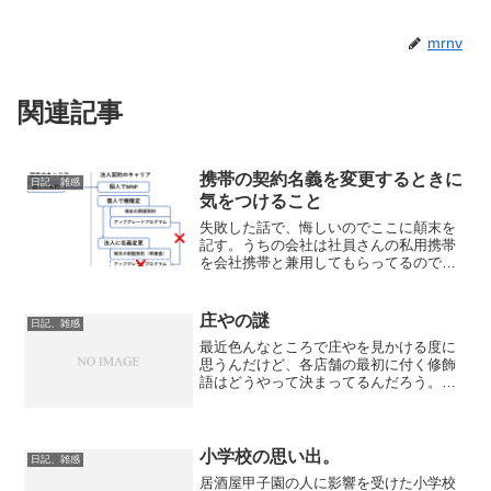
mrnv
関連記事
携帯の契約名義を変更するときに
日記、雑感
気をつけること
失敗した話で、悔しいのでここに顛末を
記す。うちの会社は社員さんの私用携帯
を会社携帯と兼用してもらってるので、
携帯代を会社で負担している。キャリア
にこだわりがない人は契約ごと法人に移
してキャリアも合わせてもらっている。
庄やの謎
日記、雑感
今回ナンバーポータビリテ...
最近色んなところで庄やを見かける度に
思うんだけど、各店舗の最初に付く修飾
語はどうやって決まってるんだろう。
近鉄奈良駅のそばにある庄やは「奈良」
庄やだった。最初は庄や「奈良店」より
チェーン店っぽさが薄れるという作戦か
と思ったが、埼玉は八潮駅...
小学校の思い出。
日記、雑感
居酒屋甲子園の人に影響を受けた小学校