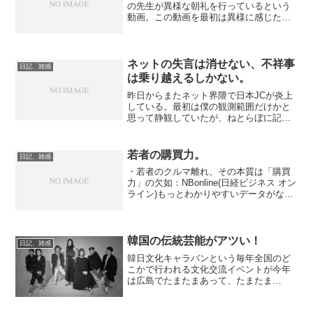
の先生が異様な朝礼を行っているという
動画。この動画を最初は異様に感じたけ
ど、僕の小学校の時の担任の先生も、大
なり小なり似たようなことをやっていた
ように思う。そのことを思い出してみる
と、関係者が嬉々としてこ...
ネットの失言は消せない、不祥事
日記、雑感
は乗り越えるしかない。
昨日からまたネット界隈で日本JCが炎上
している。最初は僕の観測範囲だけかと
思って静観していたが、ねとらぼに記事
が載り、その記事がYahoo!トピックスに
まで載ったことで、世間一般の方々にも
認知されるようになったのではないかと
若者の購買力。
日記、雑感
思う。Twitt...
・若者のクルマ離れ、その本質は「購買
力」の欠如：NBonline(日経ビジネス オン
ライン)もっとわかりやすいデータがない
かと思って探してみた。記事で用いられ
ていたのは国税庁の統計だったけど、こ
ちらは厚労省の国民生活基礎調査より。
これだと派...
韓国の伝統芸能がアツい！
日記、雑感
韓日文化キャラバンという毎年全国のど
こかで行われる文化交流イベントが今年
は広島でたまたまあって、たまたま
Facebook広告で見かけたので、たまたま
ページを見に行ってみたら、なんと僕が