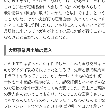
いざ検査を受けたらけっこう取りこぼしがあって、それも
これも我社が宅建協会に入会していないのが原因らしく、
最新情報を能動的に取りにいかないと駄目ですよ、という
ことでした。そういえば何で宅建協会に入ってないんです
か？って上司に質問したら、いや別に入ってもいいけど毎
月研修に来いってハガキが来てその度にお前が行くことに
なるけどと言われて、なるほどなと。
大型事業用土地の購入
この下半期はずっとこの案件でした。これも金額交渉は上
司がグイグイ攻めて決まったところで、先輩と僕で契約書
ドラフトを作ってました。が、数十haの土地のなかに何
十棟もの未登記の建物があって、課税評価もいいかげんな
ので建物の物件特定がとっても大変でした。売主はご高齢
の素人さんということもあり、なんでこんな面倒くさいこ
とをするんだというのを、わかったようなわからんような
プレゼンシートでできるだけ丁寧に説明してはご了承いた