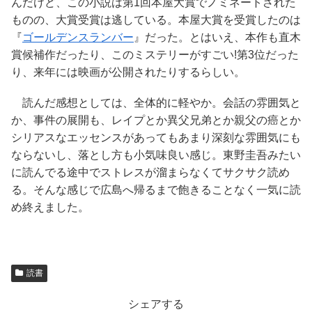
んだけど、この小説は第1回本屋大賞でノミネートされた
ものの、大賞受賞は逃している。本屋大賞を受賞したのは
『
ゴールデンスランバー
』だった。とはいえ、本作も直木
賞候補作だったり、このミステリーがすごい!第3位だった
り、来年には映画が公開されたりするらしい。
読んだ感想としては、全体的に軽やか。会話の雰囲気と
か、事件の展開も、レイプとか異父兄弟とか親父の癌とか
シリアスなエッセンスがあってもあまり深刻な雰囲気にも
ならないし、落とし方も小気味良い感じ。東野圭吾みたい
に読んでる途中でストレスが溜まらなくてサクサク読め
る。そんな感じで広島へ帰るまで飽きることなく一気に読
め終えました。
読書
シェアする