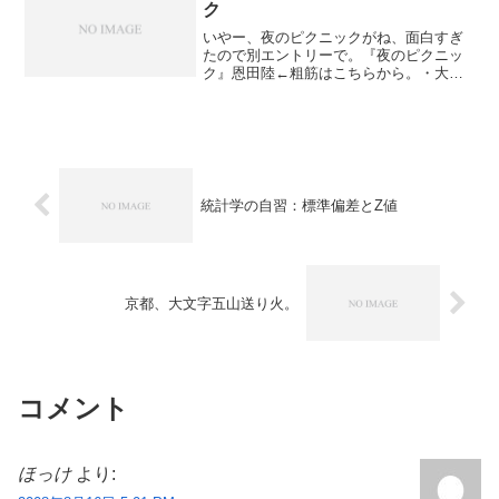
ク
いやー、夜のピクニックがね、面白すぎ
たので別エントリーで。『夜のピクニッ
ク』恩田陸←粗筋はこちらから。・大学
４年という今の時期に読んだのが良かっ
た。舞台は高３最後の学校行事「歩行
祭」の１日なので、基本的には体育祭と
リンクするんだけど、いよい...
統計学の自習：標準偏差とZ値
京都、大文字五山送り火。
コメント
ほっけ
より: