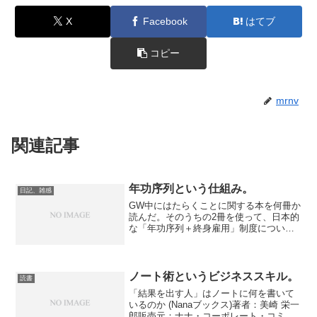
X
Facebook
はてブ
コピー
mrnv
関連記事
年功序列という仕組み。
日記、雑感
GW中にはたらくことに関する本を何冊か
読んだ。そのうちの2冊を使って、日本的
な「年功序列＋終身雇用」制度について
整理してみる。■年功序列＋終身雇用にこ
だわる2つの理由 21世紀になってから世
の中は実力主義へシフトしていったと思
っていたのに、...
ノート術というビジネススキル。
読書
「結果を出す人」はノートに何を書いて
いるのか (Nanaブックス)著者：美崎 栄一
郎販売元：ナナ・コーポレート・コミュ