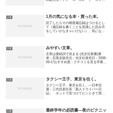
ニケーション発売日：2009-09-11おすす
め度：クチコミを見る■読もうとしたきっ
かけ 来期の新入社員研修内容について
企...
1月の気になる本・買った本。
読書
読了したらその都度備忘録はつけるとし
て（備忘録を書くことを意識した読み方
をしていかなきゃいけない）、気になっ
た本についても定期的に整理していきた
い。■気になる本（買ってない）・まだド
ラッカーとかが残ったままなので、いつ
か買うけど当分買わない...
みやすい文章。
読書
文章は接続詞で決まる (光文社新書)著
者：石黒圭販売元：光文社発売日：2008-
09-17おすすめ度：クチコミを見る卒業旅
行シーズンのお陰でなかなか生協でチケ
ットを取ることが出来ず、時間を潰すた
めに買った本。日頃から文章表現には気
をつけてい...
タクシー王子、東京を往く。
読書
タクシー王子、東京を往く。―日本交
通・三代目若社長「新人ドライバー日
誌」 ネットで見つけてピンときて買っ
てみた。34歳にして日本交通の社長にな
った著者が、現場を知るために1ヶ月間タ
クシー運転手になってみたという体験
記。本当に体験記で、オスス...
最終学年の必読書―夜のピクニッ
読書