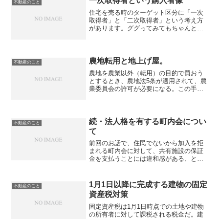
一次取得者という購入者像
不動産のこと
住宅を売る時のターゲット区分に「一次
取得者」と「二次取得者」という考え方
があります。ググってみてもちゃんとし
た定義があるわけではないですが、この
業界では常識的な用語として使われてい
ます。いくらか検索してみた結果、おそ
らくですが、一次取得者は...
農地転用と地上げ屋。
不動産のこと
農地を農業以外（転用）の目的で買おう
とするとき、農地法5条が適用されて、農
業委員会の許可が必要になる。この手続
きのことを僕らは「農転」とか「5条許
可」とかって呼んでいる。農地法とか農
振法 は、農地の乱開発を防ぐというのが
根底にあるため、転用...
続・法人格を有する町内会につい
不動産のこと
て
前回のお話で、住民でないから加入を拒
まれる町内会に対して、共有施設の保証
金を支払うことには違和感がある、とい
うことを書きましたが、その後もう一度
整理して、会社のコンプライアンス部に
相談して、モヤモヤは解消されまし
1月1日以降に完成する建物の固定
不動産のこと
た。 住宅団地の土地所有者が...
資産税対策
固定資産税は1月1日時点での土地や建物
の所有者に対して課税される税金だ。建