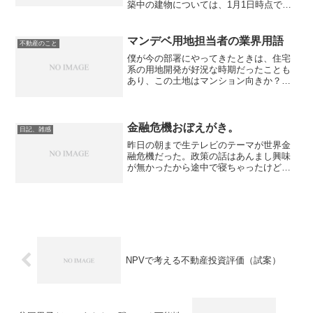
築中の建物については、1月1日時点で
「建物が完成して、使用可能な状態にあ
るか」で課税されるかが判断される。こ
の曖昧な定義がくせ者で、一般的には登
マンデベ用地担当者の業界用語
不動産のこと
記の新築日が1月1日以...
僕が今の部署にやってきたときは、住宅
系の用地開発が好況な時期だったことも
あり、この土地はマンション向きか？と
いう視点で土地を見ることが多かった。
そんな中で知った業界用語がいくつかあ
る。一種一種というのは、「容積率100％
あたり」ということだ...
金融危機おぼえがき。
日記、雑感
昨日の朝まで生テレビのテーマが世界金
融危機だった。政策の話はあんまし興味
が無かったから途中で寝ちゃったけど、
金融危機が起きた流れなんかは結構わか
りやすくて、断片的になるほどなーと思
ったことがあった。覚えてる限りのこと
を他で読んだことと絡めな...
NPVで考える不動産投資評価（試案）