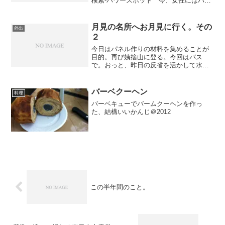
検索-パワースポット 今、女性にはパワ
ースポットが人気らしい。自然や歴史的
なものをいいと思ってもらえることは私
たちには良い傾向だけど、それがよりに
月見の名所へお月見に行く。その
外出
よってパワースポ...
２
今日はパネル作りの材料を集めることが
目的。再び姨捨山に登る。今回はバス
で。おっと、昨日の反省を活かして水分
を確保しておかなきゃ。観光会館の自販
機に行くと、着物のおばちゃん達。ここ
でお茶会やってんのよね。それは知って
バーベクーヘン
料理
た。おばちゃん達ずるいよ。...
バーベキューでバームクーヘンを作っ
た、結構いいかんじ＠2012
この半年間のこと。