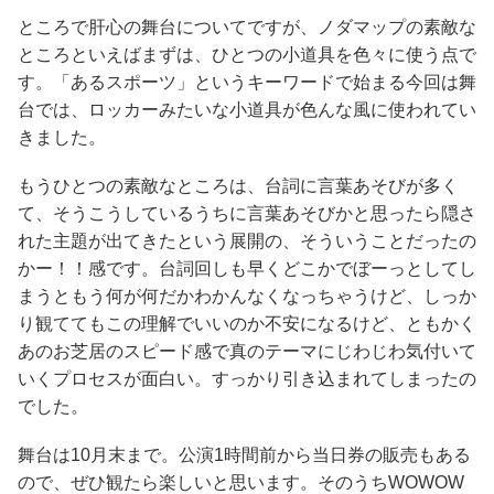
ところで肝心の舞台についてですが、ノダマップの素敵な
ところといえばまずは、ひとつの小道具を色々に使う点で
す。「あるスポーツ」というキーワードで始まる今回は舞
台では、ロッカーみたいな小道具が色んな風に使われてい
きました。
もうひとつの素敵なところは、台詞に言葉あそびが多く
て、そうこうしているうちに言葉あそびかと思ったら隠さ
れた主題が出てきたという展開の、そういうことだったの
かー！！感です。台詞回しも早くどこかでぼーっとしてし
まうともう何が何だかわかんなくなっちゃうけど、しっか
り観ててもこの理解でいいのか不安になるけど、ともかく
あのお芝居のスピード感で真のテーマにじわじわ気付いて
いくプロセスが面白い。すっかり引き込まれてしまったの
でした。
舞台は10月末まで。公演1時間前から当日券の販売もある
ので、ぜひ観たら楽しいと思います。そのうちWOWOW