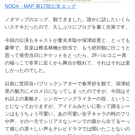
NODA・MAP 第17回公演 エッグ
ノダマップのエッグ、観てきました。誰かに話したいくら
いステキだったので、久しぶりにブログを書く次第です。
今回の公演もキャストが妻夫木聡や深津絵里と、とっても
豪華で、音楽は椎名林檎が担当で、もう絶対観に行こうと
思って発売当日にチケットをとったら、2Fバルコニー席
の端っこで非常に近くから舞台が観れて、それはそれは楽
しかったのでした。
以前に世田谷パブリックシアターで春琴抄を観て、深津絵
里の魅力にメロメロになってしまったのですが、今回はそ
れ以上の素敵さ。シンガーソングライターの役、というこ
とになっておりますが、アイドルみたいに歌って踊るシー
ンはもうちょう可愛い。あの可愛い女子キャラの時のフリ
や声、その一方でシリアスなシーンでの腹から出てるーっ
て感じの凛々しい声もテレビドラマでは聞いたことないの