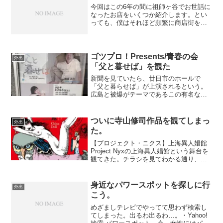
今回はこの6年の間に祖師ヶ谷でお世話に
なったお店をいくつか紹介します。とい
っても、僕はそれほど頻繁に商店街を利
用する人じゃなかったんだけど。・囲炉
裏ダイニングふじしろ - 東京都 - Eat-
point - グルメ情報 いつのまにかぐるな
び...
ゴツプロ！Presents/青春の会
外出
「父と暮せば」を観た
新聞を見ていたら、廿日市のホールで
「父と暮らせば」が上演されるという。
広島と被爆がテーマであるこの有名な芝
居を一度見てみたかったので、いいチャ
ンスだと思い見に行った。実は「父と暮
らせば」との出会いは高校生まで遡る。
ついに寺山修司作品を観てしまっ
外出
演劇に興味を持ち始めた頃だ...
た。
【プロジェクト・ニクス】上海異人娼館
Project Nyxの上海異人娼館という舞台を
観てきた。チラシを見てわかる通り、あ
あ、こういうヤツね、と。ココに踏み込
んじゃうと演劇の深みにハマってしまう
ぞと戒め半分、スルーするつもりだった
身近なパワースポットを探しに行
外出
んだけど、友...
こう。
めざましテレビでやってて思わず検索し
てしまった。出るわ出るわ…。・Yahoo!