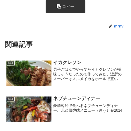
コピー
mrnv
関連記事
イカクレソン
料理
男子ごはんでやってたイカクレソンが美
味しそうだったので作ってみた。近所の
スーパーはスルメイカをホールで置いて
くれてないので、小イカで作ったが、こ
れはこれでかわいいと思う。
ネプチューンディナー
料理
豪華客船で食べるネプチューンディナ
ー。北欧風炉端メニュー（違う）＠2014