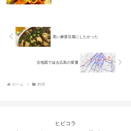
っぽさと水っぽさが買っていて、とうと
う僕の口には合わなかった。ホヤを干し
て一口カットしてあるヤツの方が好き
だ。＠2012
黒い麻婆豆腐にしたかった
古地図で辿る広島の変遷
ホーム
料理
ヒビコラ