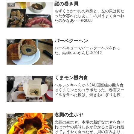
謎の巻き貝
料理
もずくとかつおの刺身と、左の貝は何だ
ったか忘れたなあ。この貝うまく食べれ
たのかなあ･･･＠2008
バーベクーヘン
料理
バーベキューでバームクーヘンを作っ
た、結構いいかんじ＠2012
くまモン機内食
料理
ヘルシンキへ向かうJAL国際線の機内食
はくまモンとのコラボだった。春雨ヌー
ドルを食べた後は、焼きおにぎりを投入
しておじやにしてねという代物。＠2014
念願の生ホヤ
料理
念願の生ホヤ。本場の新鮮なホヤを食べ
ればホヤの美味しさが分かると言われ続
けてようやく食べたが、貝の旨みより鉄