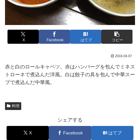
X
Facebook
はてブ
コピー
2016.04.07
赤と白のロールキャベツ。赤はハンバーグを包んでミネス
トローネで煮込んだ洋風。白は餃子の具を包んで中華スー
プで煮込んだ中華風。
料理
シェアする
X
Facebook
はてブ