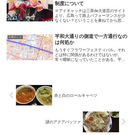
ことがあり、面白そうな...
制度について
※アイキャッチは三茶de大道芸のサイト
より。広島って路上パフォーマンスが少
なくない？ということを兼ねてから思っ
ていた。学生の頃は三茶de大道芸を毎年
楽しみにしていて、そこでが～まるちょ
ばを知って単独ライブに行ってみたり、
平和大通りの側道で一方通行なの
広島のこと
名古屋在住時代にも大...
は何処か
もうすぐフラワーフェスティバル。それ
とは特に関係があるわけではないが、
常々曖昧になっていたことがある。平和
大通りの側道、どこが一方通行なのか問
題である。なんとなく中心部の方は一方
通行で、両端に行くとそうでないような
気がする。ということで、思...
赤と白のロールキャベツ
謎のアクアパッツァ