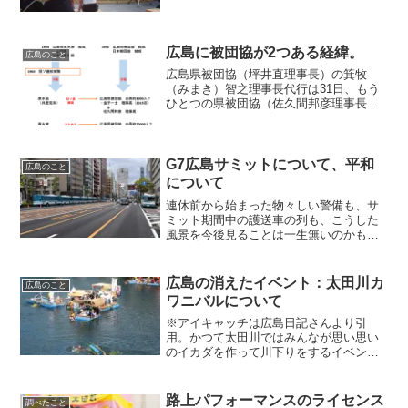
て目新しくもないけど、札幌にも仙台に
も名古屋にも福岡にもジャズフェスはあ
るのに、広島には無い、ということを少
しコンプレックスに感じて...
広島に被団協が2つある経緯。
広島のこと
広島県被団協（坪井直理事長）の箕牧
（みまき）智之理事長代行は31日、もう
ひとつの県被団協（佐久間邦彦理事長）
との統合について「一緒になることはな
い」と明確に否定した。佐久間理事長が
昨年6月、統合を提案していたが、今後も
別々の活動が続くことが...
G7広島サミットについて、平和
広島のこと
について
連休前から始まった物々しい警備も、サ
ミット期間中の護送車の列も、こうした
風景を今後見ることは一生無いのかもな
と思うと、貴重なことだったと思う。確
かに制限もあったし、無条件に従わされ
たと思わないこともないが、サミットが
広島の消えたイベント：太田川カ
広島のこと
どこで開催されてもこれだ...
ワニバルについて
※アイキャッチは広島日記さんより引
用。かつて太田川ではみんなが思い思い
のイカダを作って川下りをするイベント
があったのだけど、東日本大震災の時に
自粛して以降、そのイベントは途絶えて
しまった...。そんな話は以前から聞いた
路上パフォーマンスのライセンス
調べたこと