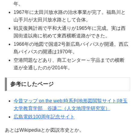
年。
1967年に太田川放水路の治水事業が完了。福島川と
山手川が太田川放水路として合体。
戦災復興計画で平和大通りが1965年に完成。実は西
国街道以南に初めて東西横断道路ができた。
1966年の地図で国道2号新広島バイパスが開通。西広
島バイパスの開通は1970年。
空港問題などあり、商工センター～宇品までの横断
道が全通したのが2014年。
参考にしたページ
今昔マップ on the web:時系列地形図閲覧サイト|埼玉
大学教育学部 谷謙二（人文地理学研究室）
広島電鉄100周年記念サイト
あとはWikipediaとか図説市史とか。